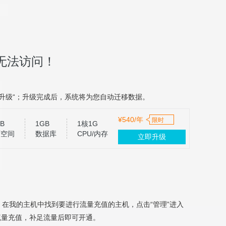
无法访问！
升级“；升级完成后，系统将为您自动迁移数据。
¥540/年
限时
B
1GB
1核1G
页空间
数据库
CPU/内存
立即升级
，在我的主机中找到要进行流量充值的主机，点击“管理”进入
流量充值，补足流量后即可开通。