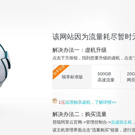
该网站因为流量耗尽暂时
解决办法一：虚机升级
点击下方按钮，找到您要升级的虚机，点击“
独享资源
500GB
20G
独享标准版
高速流量
网
1元
试用独享虚机，了解详情>>
解决办法二：购买流量
登陆阿里云官网->管理控制台->
云虚拟主机
该主机管理界面点击“流量购买”链接，进行