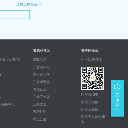
续费流程帮助>>
资源和社区
关注阿里云
询（WHOIS）
帮助文档
企业决策必读
开发者中心
报
阿里云大学
开发者课堂
考试认证
阿里云APP
联
告
在线工作坊
系
阿里云微信
权服务中心
云栖大会
我
阿里云微博
们
云栖社区
阿里云支持与服
码上公益
务