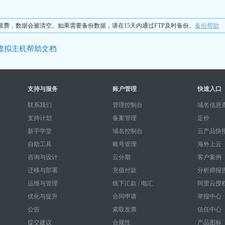
不续费，数据会被清空。如果需要备份数据，请在15天内通过FTP及时备份。
备份帮助
虚拟主机帮助文档
支持与服务
账户管理
快速入口
联系我们
管理控制台
域名信息查
支持计划
备案管理
定价
新手学堂
域名控制台
云产品快
自助工具
账号管理
海外上云
咨询与设计
云分期
客户案例
迁移与部署
充值付款
分析师报
运维与管理
线下汇款 / 电汇
阿里云授
优化与提升
合同申请
举报中心
公告
索取发票
信任中心
提交建议
合规性
产品图标