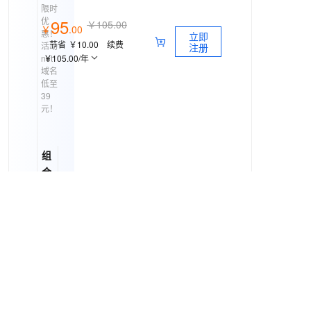
限时
优
95
￥105.00
￥
.
00
惠！
立即
节省
￥10.00
续费
活动
注册
￥105.00
/年
net
域名
低至
39
元！
组
合
购
买
优
惠
8%
.net