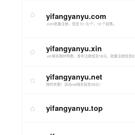
快速部署 Dify，高效搭建 
迁移与运维管理
yifangyanyu
.com
10 分钟在聊天系统中增加
.com批量注册，低至 51 元/个，10 个起售。
专有云
yifangyanyu
.xin
.xin域名限时特惠，首年注册低至18元，批量注册低至8
yifangyanyu
.net
限时优惠！活动net域名低至39元！
yifangyanyu
.top