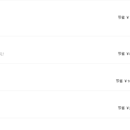
AI 应用
10分钟微调：让0.6B模型媲美235B模
多模态数据信
型
依托云原生高可用架构,实现Dify私有化部署
用1%尺寸在特定领域达到大模型90%以上效果
节省
￥
一个 AI 助手
超强辅助，Bol
即刻拥有 DeepSeek-R1 满血版
在企业官网、通讯软件中为客户提供 AI 客服
多种方案随心选，轻松解锁专属 DeepSeek
节省
￥
元！
节省
￥1
节省
￥