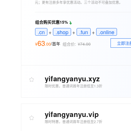
存储
天池大赛
能看、能想、能动手的多模
元；更有注册多年享优惠活动。三个活动不可叠加优惠。
云解析DNS
解决方案免费试用 新老
电子合同
最高领取价值200元试用
安全
网络与CDN
AI 算法大赛
Qwen3-VL-Plus
畅捷通
组合购买优惠15%
大数据开发治理平台 Data
AI 产品 免费试用
网络
安全
云开发大赛
Tableau 订阅
1亿+ 大模型 tokens 和 
.cn
+
.shop
+
.fun
+
.online
可观测
入门学习赛
中间件
AI空中课堂在线直播课
云防火墙
140+云产品 免费试用
63
大模型服务
立即注
/首年
¥
.
00
组合价:
¥74.00
上云与迁云
云原生的云上边界网络安全
产品新客免费试用，最长1
数据库
生态解决方案
千问AI平台-Token Plan
企业出海
大模型ACA认证体验
大数据计算
助力企业全员 AI 认知与能
行业生态解决方案
政企业务
媒体服务
千问AI平台-模型体验
yifangyanyu
.xyz
开发者生态解决方案
在线体验全尺寸、多种模态
企业服务与云通信
限时优惠，普通词首年注册低至1.3折
AI 开发和 AI 应用解决
Happy 系列大模型
域名与网站
终端用户计算
yifangyanyu
.vip
Serverless
大模型解决方案
限时特惠，普通词首年注册低至2.7折
开发工具