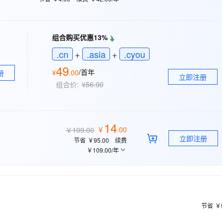
态智能体模型
旗舰 MoE 大模型，百万上下文与顶尖推理能力
图生视频，流
同享
万小智 AI 建站低至 15元/月
Qoder CN
AI 短剧/漫剧
云原生数据库 
快递物流查询
WordPress
成为服务伙
高校合作
点，立即开启云上创新
覆盖公网/内网、递归/权威、移动APP等全场景解析服务
送.CN域名，送备案服务码
基于千问大模型等，支持代码智能生成、研发智能问答
AI助力短剧
GLM-5.2
Wan2.7-T
Ubuntu
服务生态伙伴
视觉 Coding、空间感知、多模态思考等全面升级
1M上下文，专为长程任务能力而生
云工开物
企业应用
组合购买优惠13%
Works
Night Plan 支持 Qwen 3.8-Max
云原生大数据计算服务 MaxCompute
AI 办公
容器服务 Kub
NEW
Red Hat
30+ 款产品免费体验
Data Agent 驱动的一站式 Data+AI 开发治理平台
夜间 5 折，Qwen/Meoo/TokenPlan 客户专享
面向分析的企业级SaaS模式云数据仓库
AI智能应用
提供一站式管
.cn
+
.asia
+
.cyou
科研合作
ERP
堂（旗舰版）
SUSE
49
智能客服
/首年
AI 应用构建
大模型原生
¥
.
00
册
CRM
立即注册
防护产品
2个月
自动承接线索
组合价:
¥56.00
建站小程序
Qoder
大模型服务平台百炼-应用模版
OA 办公系统
HOT
NEW
面向真实软件
个人版上线、团队版降价；千问3.8-Max首发发尝鲜
丰富多元化的应用模版和解决方案
力提升
财税管理
模板建站
14
万有无界
大模型服务平台百炼-智能体
￥
.
00
400电话
定制建站
￥109.00
的模型效果
灵活可视化地构建企业级 Agent
立即注册
节省
￥95.00
续费
方案
广告营销
模板小程序
￥109.00
/年
秒悟
人工智能平台 PAI
定制小程序
云端极速 AI 
新一代 AI 视频生成模型，深度适配广告营销等场景
AI Native 的算法工程平台，一站式完成建模、训练、推理服务部署
APP 开发
建站系统
节省
￥