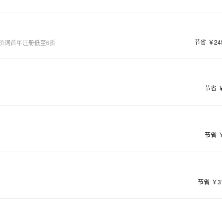
节省
￥24
价词首年注册低至6折
节省
节省
节省
￥3