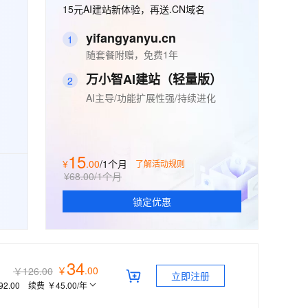
安全
畅自然，细节丰富
高表现力语音合成大模型，语音克隆听感自然
我要投诉
15元AI建站新体验，再送.CN域名
PolarDB
上云场景组合购
Milvus 弹性伸缩功能新增节
伴
漫剧创作，剧本、分镜、视频高效生成
100%兼容MySQL、PostgreSQL，兼容Oracle，支持集中和分布式
覆盖90%+业务场景，专享组合折扣价
点支持范围
2V
VPN
Fun-ASR
yifangyanyu.cn
1
文戏情感细腻自然，动作戏激烈拳拳到肉，实现更强表演能力
支持中英文自由切换，具备更强的噪声鲁棒性
ernetes 版 ACK
云聚AI 严选权益
随套餐附赠，免费1年
AI 原生数据库服务发布
SSL 证书
，一键激活高效办公新体验
理容器应用的 K8s 服务
精选AI产品，从模型到应用全链提效
Agent 数据网关
万小智AI建站（轻量版）
2
堡垒机
AI 用量加速计划
云原生数据库 PolarDB
AI主导/功能扩展性强/持续进化
应用
防火墙
、识别商机，让客服更高效、服务更出色。
新老同享，达量后返
Agentic Database 发布
千问办公
主机安全
NEW
的智能体编程平台
一站式AI生产力平台
15
¥
.
00
/1个月
了解活动规则
AI 应用及服务市场
伶鹊
¥68.00
/1个月
企业级人与Agent协作平台，接入和调度多个数字员工
智能客服平台，对话机器人、对话分析、智能外呼
AI 应用
锁定优惠
大模型服务平台百炼 - 全妙
大模型
应用创作平台
多模态内容创作工具，已接入 DeepSeek
自然语言处理
34
￥
.
00
￥126.00
数据标注
立即注册
92.00
续费
￥45.00
/年
机器学习