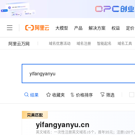
大模型
产品
解决方案
权益
定价
阿里云万网
域名优惠活动
域名注册
智能起名
域名工具
大模型
产品
解决方案
权益
定价
云市场
伙伴
服务
了解阿里云
精选产品
精选解决方案
普惠上云
产品定价
精选商城
成为销售伙伴
售前咨询
为什么选择阿里云
千问AI平台
了解云产品的定价详情
大模型服务平台百炼
千问办公，解锁你的工作
普惠上云 官方力荐
分销伙伴
在线服务
网站建设
什么是云计算
大
大模型服务与应用平台
企业级Agent产品，直接
云服务器38元/年起，超
咨询伙伴
多端小程序
技术领先
云上成本管理
售后服务
轻量应用服务器
Agency Agents：拥
官方推荐返现计划
大模型
精选产品
精选解决方案
Salesforce 国际版订阅
稳定可靠
管理和优化成本
推荐新用户得奖励，单订单
销售伙伴合作计划
自助服务
结果
收藏夹
价格排序
筛选
友盟天域
安全合规
人工智能与机器学习
AI
文本生成
云数据库 RDS
HappyHorse 打造一
云工开物
无影生态合作计划
在线服务
观测云
分析师报告
高校专属算力普惠，学生认
计算
互联网应用开发
Qwen3.8-Max
HOT
Salesforce On Alibaba C
工单服务
智能体时代全能旗舰模型
Tuya 物联网平台阿里云
研究报告与白皮书
人工智能平台 PAI
快速拥有专属 OpenClaw
大模
Consulting Partner 合
yifangyanyu
.cn
大数据
容器
免费试用
短信专区
一站式AI开发、训练和推
蓝凌 OA
Qwen3.7-Plus
英文域名：一次性注册英文域名≥5个，首年35元；注册≥20个
AI 大模型销售与服务生
现代化应用