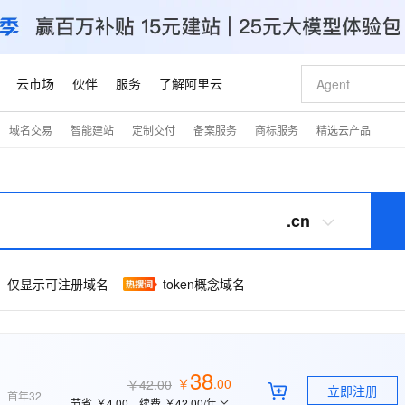
云市场
伙伴
服务
了解阿里云
域名交易
智能建站
定制交付
备案服务
商标服务
精选云产品
AI 特惠
数据与 API
成为产品伙伴
企业增值服务
最佳实践
价格计算器
AI 场景体
基础软件
产品伙伴合
阿里云认证
市场活动
配置报价
大模型
自助选配和估算价格
新方式
睿译宝，AI翻译排版一步到位
智启 AI 普惠权益
产品生态集成认证中心
企业支持计划
云上春晚
域名与网站
千问官方 MaaS 平台，为开发者和 Agent 而生，新用户赠送 1 亿 + tokens 额度
Qwen Aud
AI Coding
阿里云Maa
2026 阿里云
云服务器 E
为企业打
数据集
Windows
大模型认证
模型
NEW
NEW
交付可用成果
值低价云产品抢先购
上传文档即自动完成翻译和格式还原
至高享 1亿+免费 tokens，加速 Al 应用落地
提供智能易用的域名与建站服务
智能编程，一键
安全可靠、
.cn
产品生态伙伴
专家技术服务
云上奥运之旅
弹性计算合作
阿里云中企出
手机三要素
宝塔 Linux
全部认证
价格优势
有专属领域专家
GLM-5.2：长任务时代开源旗舰模型
阿里云 OPC 创新助力计划
千问大模型
即刻拥有 DeepS
AI 电商营销
对象存储 O
大模型
产品生态伙伴工作台
企业增值服务台
云栖战略参考
云存储合作计
云栖大会
身份实名认证
CentOS
训练营
推动算力普惠，释放技术红利
最高返9万
多领域专家智能体,一键组建 AI 虚拟交付团队
快速构建应用程序和网站，即刻迈出上云第一步
至高百万元 Token 补贴，加速一人公司成长
多元化、高性能、安全可靠的大模型服务
真正可用的 1M 上下文,一次完成代码全链路开发
轻松解锁专属 Dee
从图文生成到
token概念域名
仅显示可注册域名
云上的中国
数据库合作计
活动全景
短信
Docker
图片和
站式影视创作平台
Hermes Agent，打造自进化智能体
Token Plan 模型订阅计划
数字证书管理服务（原SSL证书）
5 分钟轻松部署
AI 广告创作
无影云电脑
企业成长
NEW
信息公告
看见新力量
云网络合作计
OCR 文字识别
JAVA
证享300元代金券
可视化编排打通从文字构思到成片全链路闭环
全托管，含MySQL、PostgreSQL、SQL Server、MariaDB多引擎
自主进化，持久记忆，越用越聪明
Qwen3.8-Max 首发尝鲜，限时加量 10 倍，夜间低至2折
实现全站HTTPS，呈现可信的WEB访问
图文、视频一
随时随地安
Kimi-K3
HappyHors
NEW
魔搭 Mode
loud
服务实践
官网公告
Kimi 最新旗舰模型，长程编程与推理利器
让文字生成流
金融模力时刻
Salesforce O
版
发票查验
全能环境
Claude Code + GStack 打造工程团队
千问办公，限时限量积分加倍
Qoder
低代码高效构
AI 建站
短信服务
型
NEW
作计划
38
计划
创新中心
魔搭 ModelSc
健康状态
理服务
让AI从“聊天伙伴”进化为能干活的“数字员工”
安装技能 GStack，拥有专属 AI 工程团队
你的AI工作搭子，覆盖日常办公高频场景
面向真实软件的智能体编程平台
0 代码专业建
￥
.
00
￥42.00
客户案例
天气预报查询
操作系统
立即注册
Deepseek-v4-pro
HappyHors
，首年32
态合作计划
节省
￥4.00
续费
￥42.00
/年