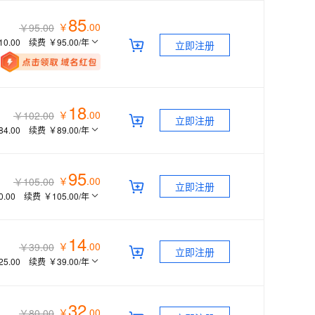
息提取
与 AI 智能体进行实时音视频通话
85
从文本、图片、视频中提取结构化的属性信息
构建支持视频理解的 AI 音视频实时通话应用
￥
.
00
￥95.00
10.00
续费
￥95.00
/年
立即注册
t.diy 一步搞定创意建站
构建大模型应用的安全防护体系
通过自然语言交互简化开发流程,全栈开发支持
通过阿里云安全产品对 AI 应用进行安全防护
18
￥
.
00
￥102.00
立即注册
84.00
续费
￥89.00
/年
95
￥
.
00
￥105.00
立即注册
0.00
续费
￥105.00
/年
14
￥
.
00
￥39.00
立即注册
25.00
续费
￥39.00
/年
32
￥
.
00
￥80.00