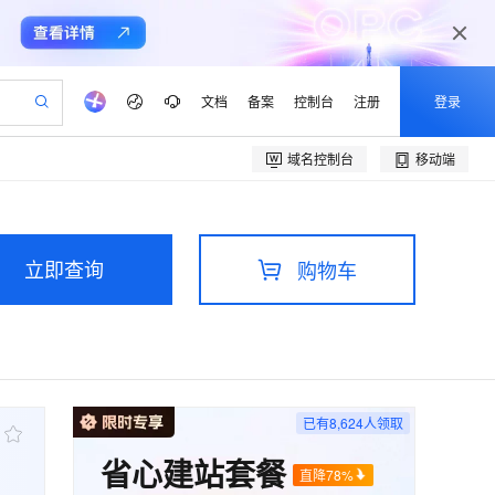
文档
备案
控制台
注册
登录
域名控制台
移动端
验
作计划
器
AI 活动
专业服务
服务伙伴合作计划
开发者社区
加入我们
产品动态
服务平台百炼
阿里云 OPC 创新助力计划
一站式生成采购清单，支持单品或批量购买
io：打造专属 AI 语音助手
S产品伙伴计划（繁花）
峰会
CS
造的大模型服务与应用开发平台
一句话生成原生可编辑精美 PPT 文稿
AI 生产力先锋
Al MaaS 服务伙伴赋能合作
域名
博文
Careers
至高可申请百万元
Qwen3.8-Max 模型上线
开启高性价比 AI 编程新体验
弹性可伸缩的云计算服务
Qwen-Audio-3.0-Realtime 端到端实时语音角色扮演
输入一句话想法, 轻松生成专业的 PPT
先锋实践拓展 AI 生产力的边界
立即查询
购物车
Token 补贴，五大权
计划
海大会
伙伴信用分合作计划
商标
问答
社会招聘
益加速 OPC 成功
eek-V4-Pro
SS
一键部署幻兽帕鲁游戏服务器
飞天发布时刻
HOT
Open Search 向量检索版支
划
备案
电子书
校园招聘
pSeek-V4-Pro
视频创作，一键激活电商全链路生产力
稳定、安全、高性价比、高性能的云存储服务
一键购买专属联机服务器，轻松开启游戏
所见，即是所愿
持视频检索 Pipeline 功能
更多支持
划
公司注册
镜像站
视频生成
语音识别与合成
专属 QwenPaw
漫剧工坊：一站式动画创作平台
AI 实训营
HOT
应用身份服务 (IDaaS)
合作伙伴培训与认证
划
上云迁移
站生成，高效打造优质广告素材
全接入的云上超级电脑
从聊天伙伴进化为能主动干活的本地数字员工
快速生产连贯的高质量长漫剧
从基础到进阶，Agent 创客手把手教你
OpenClaw 管理能力上线
e-1.1-T2V
Qwen3-TTS-Flash
lScope
我要反馈
已有
8,624
人领取
查询合作伙伴
畅细腻的高质量视频
离线语音合成大模型，多语言方言自适应，低延迟高稳定
n Alibaba Cloud ISV 合作
代维服务
建企业门户网站
10 分钟搭建微信、支付宝小程序
MaxCompute MaxFrame 提
省心建站套餐
创新加速
ope
登录合作伙伴管理后台
我要建议
站，无忧落地极速上线
以可视化方式快速构建移动和 PC 门户网站
国内短信简单易用，安全可靠，秒级触达，全球覆盖200+国家和地区。
高效部署网站，快速应用到小程序
供自动弹性内存功能
直降78%
e-1.1-I2V
Cosyvoice-V3-Flash