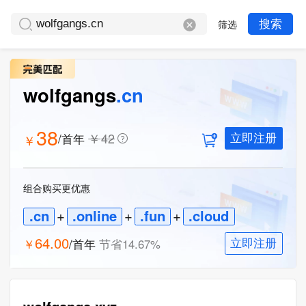
筛选
搜索
wolfgangs
.cn
38
￥
42
/首年
￥
立即注册
组合购买更优惠
.cn
+
.online
+
.fun
+
.cloud
64.00
￥
/首年
节省
14.67
%
立即注册