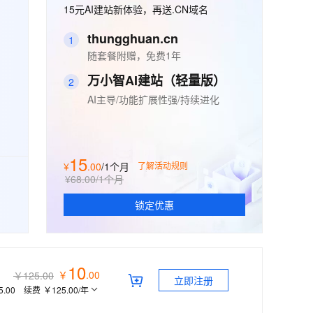
安全
畅自然，细节丰富
高表现力语音合成大模型，语音克隆听感自然
我要投诉
15元AI建站新体验，再送.CN域名
PolarDB
上云场景组合购
伴
Qoder CN V1.7.0 发布
漫剧创作，剧本、分镜、视频高效生成
100%兼容MySQL、PostgreSQL，兼容Oracle，支持集中和分布式
覆盖90%+业务场景，专享组合折扣价
2V
VPN
Fun-ASR
thungghuan.cn
1
文戏情感细腻自然，动作戏激烈拳拳到肉，实现更强表演能力
支持中英文自由切换，具备更强的噪声鲁棒性
ernetes 版 ACK
云聚AI 严选权益
随套餐附赠，免费1年
云安全中心 AI BAS 智能自动
SSL 证书
，一键激活高效办公新体验
理容器应用的 K8s 服务
精选AI产品，从模型到应用全链提效
化模拟渗透攻击产品发布
万小智AI建站（轻量版）
2
堡垒机
AI 用量加速计划
DataWorks ChatBI 会话支持
AI主导/功能扩展性强/持续进化
应用
防火墙
、识别商机，让客服更高效、服务更出色。
新老同享，达量后返
上传临时文件分析
千问办公
主机安全
NEW
的智能体编程平台
一站式AI生产力平台
15
¥
.
00
/1个月
了解活动规则
AI 应用及服务市场
伶鹊
¥68.00
/1个月
企业级人与Agent协作平台，接入和调度多个数字员工
智能客服平台，对话机器人、对话分析、智能外呼
AI 应用
锁定优惠
大模型服务平台百炼 - 全妙
大模型
应用创作平台
多模态内容创作工具，已接入 DeepSeek
自然语言处理
10
￥
.
00
￥125.00
数据标注
立即注册
5.00
续费
￥125.00
/年
机器学习