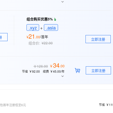
态智能体模型
旗舰 MoE 大模型，百万上下文与顶尖推理能力
图生视频，流
同享
万小智 AI 建站低至 15元/月
Qoder CN
AI 短剧/漫剧
云原生数据库 
快递物流查询
WordPress
成为服务伙
高校合作
点，立即开启云上创新
覆盖公网/内网、递归/权威、移动APP等全场景解析服务
送.CN域名，送备案服务码
基于千问大模型等，支持代码智能生成、研发智能问答
AI助力短剧
GLM-5.2
Wan2.7-T
Ubuntu
服务生态伙伴
视觉 Coding、空间感知、多模态思考等全面升级
1M上下文，专为长程任务能力而生
云工开物
企业应用
组合购买优惠5%
Works
Night Plan 支持 Qwen 3.8-Max
云原生大数据计算服务 MaxCompute
AI 办公
容器服务 Kub
NEW
Red Hat
30+ 款产品免费体验
Data Agent 驱动的一站式 Data+AI 开发治理平台
夜间 5 折，Qwen/Meoo/TokenPlan 客户专享
面向分析的企业级SaaS模式云数据仓库
AI智能应用
提供一站式管
.xyz
+
.asia
科研合作
ERP
堂（旗舰版）
SUSE
21
智能客服
/首年
AI 应用构建
大模型原生
¥
.
00
册
CRM
立即注册
防护产品
2个月
自动承接线索
组合价:
¥22.00
建站小程序
Qoder
大模型服务平台百炼-应用模版
OA 办公系统
HOT
NEW
面向真实软件
个人版上线、团队版降价；千问3.8-Max首发发尝鲜
丰富多元化的应用模版和解决方案
力提升
财税管理
模板建站
34
万有无界
大模型服务平台百炼-智能体
￥
.
00
￥126.00
400电话
定制建站
的模型效果
灵活可视化地构建企业级 Agent
立即注册
节省
￥92.00
续费
￥45.00
/年
方案
广告营销
模板小程序
秒悟
人工智能平台 PAI
定制小程序
云端极速 AI 
新一代 AI 视频生成模型，深度适配广告营销等场景
AI Native 的算法工程平台，一站式完成建模、训练、推理服务部署
APP 开发
建站系统
节省
￥11
量包首年注册低至6元