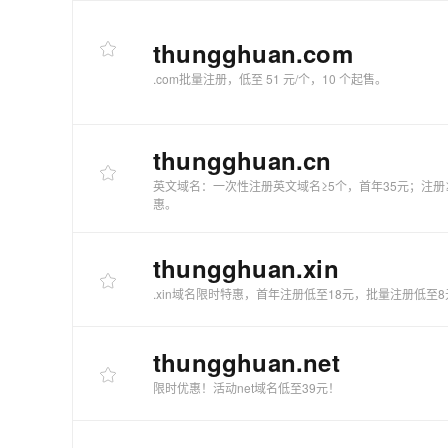
快速部署 Dify，高效搭建 
迁移与运维管理
thungghuan
.com
10 分钟在聊天系统中增加
.com批量注册，低至 51 元/个，10 个起售。
专有云
thungghuan
.cn
英文域名：一次性注册英文域名≥5个，首年35元；注册
惠。
thungghuan
.xin
.xin域名限时特惠，首年注册低至18元，批量注册低至8
thungghuan
.net
限时优惠！活动net域名低至39元！