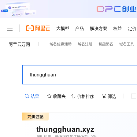
大模型
产品
解决方案
权益
定价
阿里云万网
域名优惠活动
域名注册
智能起名
域名工具
大模型
产品
解决方案
权益
定价
云市场
伙伴
服务
了解阿里云
精选产品
精选解决方案
普惠上云
产品定价
精选商城
成为销售伙伴
售前咨询
为什么选择阿里云
千问AI平台
了解云产品的定价详情
大模型服务平台百炼
睿译宝，AI翻译排版一
普惠上云 官方力荐
分销伙伴
在线服务
网站建设
什么是云计算
大
大模型服务与应用平台
上传文档即自动完成翻译和
云服务器38元/年起，超
咨询伙伴
多端小程序
技术领先
云上成本管理
售后服务
轻量应用服务器
GLM-5.2：长任务时代
官方推荐返现计划
大模型
精选产品
精选解决方案
Salesforce 国际版订阅
稳定可靠
管理和优化成本
推荐新用户得奖励，单订单
销售伙伴合作计划
自助服务
结果
收藏夹
价格排序
筛选
友盟天域
安全合规
人工智能与机器学习
AI
文本生成
云数据库 RDS
Hermes Agent，打造
云工开物
无影生态合作计划
在线服务
观测云
分析师报告
自主进化，持久记忆，越用
高校专属算力普惠，学生认
计算
互联网应用开发
Qwen3.8-Max
HOT
Salesforce On Alibaba C
工单服务
智能体时代全能旗舰模型
Tuya 物联网平台阿里云
研究报告与白皮书
人工智能平台 PAI
快速拥有专属 OpenClaw
大模
Consulting Partner 合
大数据
容器
thungghuan
.xyz
免费试用
短信专区
一站式AI开发、训练和推
蓝凌 OA
Qwen3.7-Plus
AI 大模型销售与服务生
现代化应用
限时优惠，普通词首年注册低至1.3折