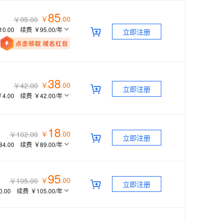
息提取
与 AI 智能体进行实时音视频通话
85
从文本、图片、视频中提取结构化的属性信息
构建支持视频理解的 AI 音视频实时通话应用
￥
.
00
￥95.00
10.00
续费
￥95.00
/年
立即注册
t.diy 一步搞定创意建站
构建大模型应用的安全防护体系
通过自然语言交互简化开发流程,全栈开发支持
通过阿里云安全产品对 AI 应用进行安全防护
38
￥
.
00
￥42.00
立即注册
￥4.00
续费
￥42.00
/年
18
￥
.
00
￥102.00
立即注册
84.00
续费
￥89.00
/年
95
￥
.
00
￥105.00
立即注册
0.00
续费
￥105.00
/年