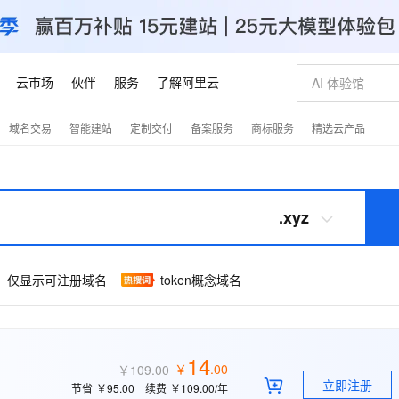
云市场
伙伴
服务
了解阿里云
域名交易
智能建站
定制交付
备案服务
商标服务
精选云产品
AI 特惠
数据与 API
成为产品伙伴
企业增值服务
最佳实践
价格计算器
AI 场景体
基础软件
产品伙伴合
阿里云认证
市场活动
配置报价
大模型
自助选配和估算价格
步到位
智启 AI 普惠权益
产品生态集成认证中心
企业支持计划
云上春晚
域名与网站
Qwen Audio：打造专属 AI 语音助手
千问官方 MaaS 平台，为开发者和 Agent 而生，新用户赠送 1 亿 + tokens 额度
一句话生成原生
AI Coding
阿里云Maa
2026 阿里云
云服务器 E
为企业打
数据集
Windows
大模型认证
模型
NEW
NEW
格式还原
值低价云产品抢先购
至高享 1亿+免费 tokens，加速 Al 应用落地
提供智能易用的域名与建站服务
Qwen-Audio-3.0-Realtime 端到端实时语音角色扮演
输入一句话想法,
智能编程，一键
安全可靠、
.xyz
产品生态伙伴
专家技术服务
云上奥运之旅
弹性计算合作
阿里云中企出
手机三要素
宝塔 Linux
全部认证
价格优势
开源旗舰模型
即刻拥有 DeepSeek-V4-Pro
阿里云 OPC 创新助力计划
千问大模型
一键部署幻兽
AI 电商营销
对象存储 O
大模型
产品生态伙伴工作台
企业增值服务台
云栖战略参考
云存储合作计
云栖大会
身份实名认证
CentOS
训练营
推动算力普惠，释放技术红利
最高返9万
真正可用的 1M 上下文,一次完成代码全链路开发
快速构建应用程序和网站，即刻迈出上云第一步
轻松解锁专属 DeepSeek-V4-Pro
至高百万元 Token 补贴，加速一人公司成长
多元化、高性能、安全可靠的大模型服务
一键购买专属
从图文生成到
token概念域名
仅显示可注册域名
云上的中国
数据库合作计
活动全景
短信
Docker
图片和
自进化智能体
5 分钟轻松部署专属 QwenPaw
Token Plan 模型订阅计划
数字证书管理服务（原SSL证书）
高效搭建 AI
AI 广告创作
无影云电脑
企业成长
NEW
HOT
信息公告
看见新力量
云网络合作计
OCR 文字识别
JAVA
越聪明
证享300元代金券
全托管，含MySQL、PostgreSQL、SQL Server、MariaDB多引擎
Qwen3.8-Max 首发尝鲜，限时加量 10 倍，夜间低至2折
实现全站HTTPS，呈现可信的WEB访问
从聊天伙伴进化为能主动干活的本地数字员工
图文、视频一
随时随地安
Kimi-K3
HappyHors
NEW
魔搭 Mode
loud
服务实践
官网公告
Kimi 最新旗舰模型，长程编程与推理利器
让文字生成流
金融模力时刻
Salesforce O
版
发票查验
全能环境
Claude Code + GStack 打造工程团队
千问办公，限时限量积分加倍
Qoder
低代码高效构
AI 建站
短信服务
型
NEW
14
作计划
￥
.
00
计划
￥109.00
创新中心
魔搭 ModelSc
健康状态
理服务
让AI从“聊天伙伴”进化为能干活的“数字员工”
安装技能 GStack，拥有专属 AI 工程团队
你的AI工作搭子，覆盖日常办公高频场景
面向真实软件的智能体编程平台
0 代码专业建
客户案例
天气预报查询
操作系统
立即注册
Deepseek-v4-pro
HappyHors
节省
￥95.00
续费
￥109.00
/年
态合作计划