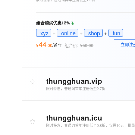
存储
天池大赛
能看、能想、能动手的多模
云解析DNS
解决方案免费试用 新老
电子合同
最高领取价值200元试用
安全
网络与CDN
AI 算法大赛
Qwen3-VL-Plus
畅捷通
组合购买优惠12%
大数据开发治理平台 Data
AI 产品 免费试用
网络
安全
云开发大赛
Tableau 订阅
1亿+ 大模型 tokens 和 
.xyz
+
.online
+
.shop
+
.fun
可观测
入门学习赛
中间件
AI空中课堂在线直播课
云防火墙
140+云产品 免费试用
44
大模型服务
立即注
/首年
¥
.
00
组合价:
¥50.00
上云与迁云
云原生的云上边界网络安全
产品新客免费试用，最长1
数据库
生态解决方案
千问AI平台-Token Plan
企业出海
大模型ACA认证体验
大数据计算
助力企业全员 AI 认知与能
行业生态解决方案
政企业务
媒体服务
千问AI平台-模型体验
thungghuan
.vip
开发者生态解决方案
在线体验全尺寸、多种模态
企业服务与云通信
限时特惠，普通词首年注册低至2.7折
AI 开发和 AI 应用解决
Happy 系列大模型
域名与网站
终端用户计算
thungghuan
.icu
Serverless
大模型解决方案
限时特惠，普通词首年注册低至0.8折，仅需10元，批
开发工具