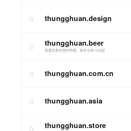
thungghuan
.design
thungghuan
.beer
批量优惠包限时特惠，首年注册10元起
thungghuan
.com.cn
thungghuan
.asia
thungghuan
.store