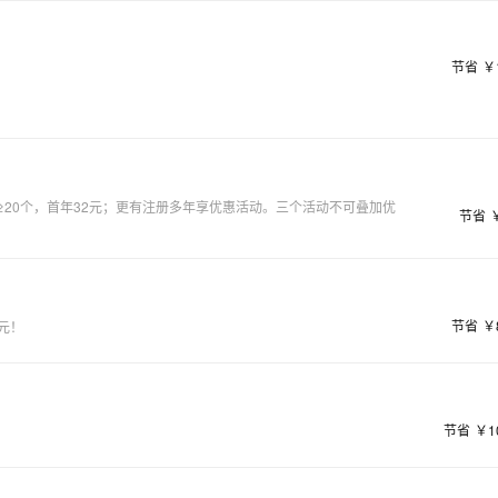
AI 应用
10分钟微调：让0.6B模型媲美235B模
多模态数据信
型
依托云原生高可用架构,实现Dify私有化部署
用1%尺寸在特定领域达到大模型90%以上效果
节省
￥
一个 AI 助手
超强辅助，Bol
即刻拥有 DeepSeek-R1 满血版
在企业官网、通讯软件中为客户提供 AI 客服
多种方案随心选，轻松解锁专属 DeepSeek
≥20个，首年32元；更有注册多年享优惠活动。三个活动不可叠加优
节省
节省
￥
元！
节省
￥1