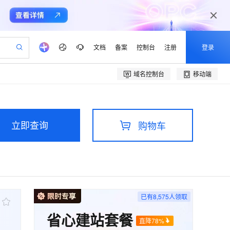
文档
备案
控制台
注册
登录
域名控制台
移动端
验
作计划
器
AI 活动
专业服务
服务伙伴合作计划
开发者社区
加入我们
产品动态
服务平台百炼
阿里云 OPC 创新助力计划
一站式生成采购清单，支持单品或批量购买
可编辑精美 PPT 文稿
S产品伙伴计划（繁花）
峰会
CS
造的大模型服务与应用开发平台
Agency Agents：拥有专属领域专家
AI 生产力先锋
Al MaaS 服务伙伴赋能合作
域名
博文
Careers
PolarDB Agentic Database
至高可申请百万元
 轻松生成专业的 PPT
开启高性价比 AI 编程新体验
弹性可伸缩的云计算服务
先锋实践拓展 AI 生产力的边界
发布
多领域专家智能体,一键组建 AI 虚拟交付团队
立即查询
购物车
Token 补贴，五大权
计划
海大会
伙伴信用分合作计划
商标
问答
社会招聘
益加速 OPC 成功
帕鲁游戏服务器
SS
HappyHorse 打造一站式影视创作平台
飞天发布时刻
HOT
秒悟 Meoo CLI 支持一键部
划
备案
电子书
校园招聘
联机服务器，轻松开启游戏
视频创作，一键激活电商全链路生产力
稳定、安全、高性价比、高性能的云存储服务
所见，即是所愿
署项目至阿里云账号
可视化编排打通从文字构思到成片全链路闭环
更多支持
划
公司注册
镜像站
视频生成
语音识别与合成
 智能体与工作流应用
漫剧工坊：一站式动画创作平台
AI 实训营
Flink OSS 支持
合作伙伴培训与认证
划
上云迁移
站生成，高效打造优质广告素材
全接入的云上超级电脑
通过阿里云百炼高效搭建AI应用,助力高效开发
快速生产连贯的高质量长漫剧
从基础到进阶，Agent 创客手把手教你
AssumeRole 角色自定义
e-1.1-T2V
Qwen3-TTS-Flash
lScope
我要反馈
已有
8,575
人领取
查询合作伙伴
畅细腻的高质量视频
离线语音合成大模型，多语言方言自适应，低延迟高稳定
n Alibaba Cloud ISV 合作
代维服务
建企业门户网站
10 分钟搭建微信、支付宝小程序
百炼 Qwen3.7-Flash 系列模
省心建站套餐
创新加速
ope
登录合作伙伴管理后台
我要建议
站，无忧落地极速上线
以可视化方式快速构建移动和 PC 门户网站
国内短信简单易用，安全可靠，秒级触达，全球覆盖200+国家和地区。
高效部署网站，快速应用到小程序
型发布
直降78%
e-1.1-I2V
Cosyvoice-V3-Flash