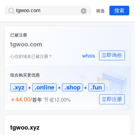
筛选
搜索
已被注册
tgwoo.com
whois
立即询价
心仪的域名已被注册？
组合购买更优惠
.xyz
+
.online
+
.shop
+
.fun
44.00
￥
/首年
节省
12.00
%
立即注册
tgwoo.xyz