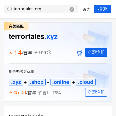
筛选
搜索
terrortales
.xyz
14
￥
109
/首年
￥
立即注册
组合购买更优惠
.xyz
+
.shop
+
.online
+
.cloud
45.00
￥
/首年
节省
11.76
%
立即注册