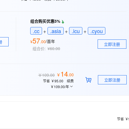
态智能体模型
旗舰 MoE 大模型，百万上下文与顶尖推理能力
图生视频，流
同享
万小智 AI 建站低至 15元/月
Qoder CN
AI 短剧/漫剧
云原生数据库 
快递物流查询
WordPress
成为服务伙
高校合作
点，立即开启云上创新
覆盖公网/内网、递归/权威、移动APP等全场景解析服务
送.CN域名，送备案服务码
基于千问大模型等，支持代码智能生成、研发智能问答
AI助力短剧
GLM-5.2
Wan2.7-T
Ubuntu
服务生态伙伴
视觉 Coding、空间感知、多模态思考等全面升级
1M上下文，专为长程任务能力而生
云工开物
组合购买优惠5%
企业应用
Works
Night Plan 支持 Qwen 3.8-Max
云原生大数据计算服务 MaxCompute
AI 办公
容器服务 Kub
NEW
Red Hat
30+ 款产品免费体验
Data Agent 驱动的一站式 Data+AI 开发治理平台
夜间 5 折，Qwen/Meoo/TokenPlan 客户专享
面向分析的企业级SaaS模式云数据仓库
AI智能应用
提供一站式管
.cc
+
.asia
+
.icu
+
.cyou
科研合作
ERP
堂（旗舰版）
SUSE
57
智能客服
/首年
¥
.
00
册
AI 应用构建
大模型原生
立即注册
CRM
防护产品
2个月
自动承接线索
组合价:
¥60.00
建站小程序
Qoder
大模型服务平台百炼-应用模版
OA 办公系统
HOT
NEW
面向真实软件
个人版上线、团队版降价；千问3.8-Max首发发尝鲜
丰富多元化的应用模版和解决方案
力提升
财税管理
模板建站
14
万有无界
大模型服务平台百炼-智能体
￥
.
00
￥109.00
400电话
定制建站
的模型效果
灵活可视化地构建企业级 Agent
立即注册
节省
￥95.00
续费
方案
广告营销
模板小程序
￥109.00
/年
秒悟
人工智能平台 PAI
定制小程序
云端极速 AI 
新一代 AI 视频生成模型，深度适配广告营销等场景
AI Native 的算法工程平台，一站式完成建模、训练、推理服务部署
APP 开发
建站系统
节省
￥