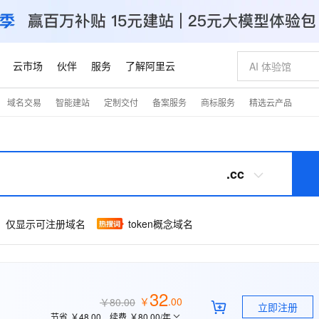
云市场
伙伴
服务
了解阿里云
域名交易
智能建站
定制交付
备案服务
商标服务
精选云产品
AI 特惠
数据与 API
成为产品伙伴
企业增值服务
最佳实践
价格计算器
AI 场景体
基础软件
产品伙伴合
阿里云认证
市场活动
配置报价
大模型
自助选配和估算价格
步到位
智启 AI 普惠权益
产品生态集成认证中心
企业支持计划
云上春晚
域名与网站
Qwen Audio：打造专属 AI 语音助手
千问官方 MaaS 平台，为开发者和 Agent 而生，新用户赠送 1 亿 + tokens 额度
一句话生成原生
AI Coding
阿里云Maa
2026 阿里云
云服务器 E
为企业打
数据集
Windows
大模型认证
模型
NEW
NEW
格式还原
值低价云产品抢先购
至高享 1亿+免费 tokens，加速 Al 应用落地
提供智能易用的域名与建站服务
Qwen-Audio-3.0-Realtime 端到端实时语音角色扮演
输入一句话想法,
智能编程，一键
安全可靠、
.cc
产品生态伙伴
专家技术服务
云上奥运之旅
弹性计算合作
阿里云中企出
手机三要素
宝塔 Linux
全部认证
价格优势
开源旗舰模型
即刻拥有 DeepSeek-V4-Pro
阿里云 OPC 创新助力计划
千问大模型
一键部署幻兽
AI 电商营销
对象存储 O
大模型
产品生态伙伴工作台
企业增值服务台
云栖战略参考
云存储合作计
云栖大会
身份实名认证
CentOS
训练营
推动算力普惠，释放技术红利
最高返9万
真正可用的 1M 上下文,一次完成代码全链路开发
快速构建应用程序和网站，即刻迈出上云第一步
轻松解锁专属 DeepSeek-V4-Pro
至高百万元 Token 补贴，加速一人公司成长
多元化、高性能、安全可靠的大模型服务
一键购买专属
从图文生成到
token概念域名
仅显示可注册域名
云上的中国
数据库合作计
活动全景
短信
Docker
图片和
自进化智能体
5 分钟轻松部署专属 QwenPaw
Token Plan 模型订阅计划
数字证书管理服务（原SSL证书）
高效搭建 AI
AI 广告创作
无影云电脑
企业成长
NEW
HOT
信息公告
看见新力量
云网络合作计
OCR 文字识别
JAVA
越聪明
证享300元代金券
全托管，含MySQL、PostgreSQL、SQL Server、MariaDB多引擎
Qwen3.8-Max 首发尝鲜，限时加量 10 倍，夜间低至2折
实现全站HTTPS，呈现可信的WEB访问
从聊天伙伴进化为能主动干活的本地数字员工
图文、视频一
随时随地安
Kimi-K3
HappyHors
NEW
魔搭 Mode
loud
服务实践
官网公告
Kimi 最新旗舰模型，长程编程与推理利器
让文字生成流
金融模力时刻
Salesforce O
版
发票查验
全能环境
Claude Code + GStack 打造工程团队
千问办公，限时限量积分加倍
Qoder
低代码高效构
AI 建站
短信服务
型
NEW
作计划
32
计划
创新中心
魔搭 ModelSc
健康状态
￥
.
00
理服务
让AI从“聊天伙伴”进化为能干活的“数字员工”
安装技能 GStack，拥有专属 AI 工程团队
你的AI工作搭子，覆盖日常办公高频场景
面向真实软件的智能体编程平台
0 代码专业建
￥80.00
客户案例
立即注册
天气预报查询
操作系统
Deepseek-v4-pro
HappyHors
态合作计划
节省
￥48.00
续费
￥80.00
/年