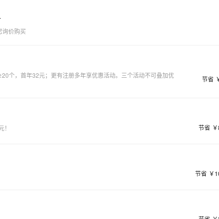
AI 应用
10分钟微调：让0.6B模型媲美235B模
多模态数据信
型
依托云原生高可用架构,实现Dify私有化部署
册
用1%尺寸在特定领域达到大模型90%以上效果
您询价购买
一个 AI 助手
超强辅助，Bol
即刻拥有 DeepSeek-R1 满血版
在企业官网、通讯软件中为客户提供 AI 客服
多种方案随心选，轻松解锁专属 DeepSeek
≥20个，首年32元；更有注册多年享优惠活动。三个活动不可叠加优
节省
节省
￥
元！
节省
￥1
节省
￥