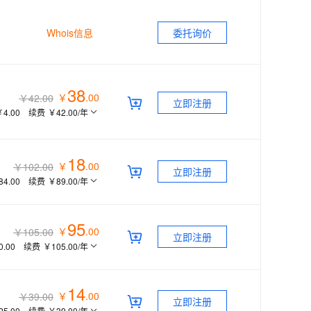
息提取
与 AI 智能体进行实时音视频通话
从文本、图片、视频中提取结构化的属性信息
构建支持视频理解的 AI 音视频实时通话应用
Whois信息
委托询价
t.diy 一步搞定创意建站
构建大模型应用的安全防护体系
通过自然语言交互简化开发流程,全栈开发支持
通过阿里云安全产品对 AI 应用进行安全防护
38
￥
.
00
￥42.00
立即注册
￥4.00
续费
￥42.00
/年
18
￥
.
00
￥102.00
立即注册
84.00
续费
￥89.00
/年
95
￥
.
00
￥105.00
立即注册
0.00
续费
￥105.00
/年
14
￥
.
00
￥39.00
立即注册
25.00
续费
￥39.00
/年