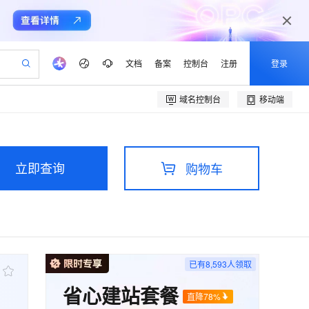
文档
备案
控制台
注册
登录
域名控制台
移动端
验
作计划
器
AI 活动
专业服务
服务伙伴合作计划
开发者社区
加入我们
产品动态
服务平台百炼
阿里云 OPC 创新助力计划
一站式生成采购清单，支持单品或批量购买
可编辑精美 PPT 文稿
S产品伙伴计划（繁花）
峰会
CS
造的大模型服务与应用开发平台
Agency Agents：拥有专属领域专家
AI 生产力先锋
Al MaaS 服务伙伴赋能合作
域名
博文
Careers
至高可申请百万元
Qwen3.8-Max 模型上线
 轻松生成专业的 PPT
开启高性价比 AI 编程新体验
弹性可伸缩的云计算服务
先锋实践拓展 AI 生产力的边界
多领域专家智能体,一键组建 AI 虚拟交付团队
立即查询
购物车
Token 补贴，五大权
计划
海大会
伙伴信用分合作计划
商标
问答
社会招聘
益加速 OPC 成功
帕鲁游戏服务器
SS
HappyHorse 打造一站式影视创作平台
飞天发布时刻
HOT
Open Search 向量检索版支
划
备案
电子书
校园招聘
联机服务器，轻松开启游戏
视频创作，一键激活电商全链路生产力
稳定、安全、高性价比、高性能的云存储服务
所见，即是所愿
持视频检索 Pipeline 功能
可视化编排打通从文字构思到成片全链路闭环
更多支持
划
公司注册
镜像站
视频生成
语音识别与合成
 智能体与工作流应用
漫剧工坊：一站式动画创作平台
AI 实训营
应用身份服务 (IDaaS)
合作伙伴培训与认证
划
上云迁移
站生成，高效打造优质广告素材
全接入的云上超级电脑
通过阿里云百炼高效搭建AI应用,助力高效开发
快速生产连贯的高质量长漫剧
从基础到进阶，Agent 创客手把手教你
OpenClaw 管理能力上线
e-1.1-T2V
Qwen3-TTS-Flash
lScope
我要反馈
已有
8,593
人领取
查询合作伙伴
畅细腻的高质量视频
离线语音合成大模型，多语言方言自适应，低延迟高稳定
n Alibaba Cloud ISV 合作
代维服务
建企业门户网站
10 分钟搭建微信、支付宝小程序
MaxCompute MaxFrame 提
省心建站套餐
创新加速
ope
登录合作伙伴管理后台
我要建议
站，无忧落地极速上线
以可视化方式快速构建移动和 PC 门户网站
国内短信简单易用，安全可靠，秒级触达，全球覆盖200+国家和地区。
高效部署网站，快速应用到小程序
供自动弹性内存功能
直降78%
e-1.1-I2V
Cosyvoice-V3-Flash