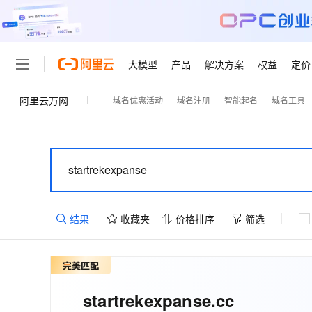
大模型
产品
解决方案
权益
定价
阿里云万网
域名优惠活动
域名注册
智能起名
域名工具
大模型
产品
解决方案
权益
定价
云市场
伙伴
服务
了解阿里云
精选产品
精选解决方案
普惠上云
产品定价
精选商城
成为销售伙伴
售前咨询
为什么选择阿里云
千问AI平台
了解云产品的定价详情
大模型服务平台百炼
睿译宝，AI翻译排版一
普惠上云 官方力荐
分销伙伴
在线服务
网站建设
什么是云计算
大
大模型服务与应用平台
上传文档即自动完成翻译和
云服务器38元/年起，超
咨询伙伴
多端小程序
技术领先
云上成本管理
售后服务
轻量应用服务器
GLM-5.2：长任务时代
官方推荐返现计划
大模型
精选产品
精选解决方案
Salesforce 国际版订阅
稳定可靠
管理和优化成本
推荐新用户得奖励，单订单
销售伙伴合作计划
自助服务
结果
收藏夹
价格排序
筛选
友盟天域
安全合规
人工智能与机器学习
AI
文本生成
云数据库 RDS
Hermes Agent，打造
云工开物
无影生态合作计划
在线服务
观测云
分析师报告
自主进化，持久记忆，越用
高校专属算力普惠，学生认
计算
互联网应用开发
Qwen3.8-Max
HOT
Salesforce On Alibaba C
工单服务
智能体时代全能旗舰模型
Tuya 物联网平台阿里云
研究报告与白皮书
人工智能平台 PAI
快速拥有专属 OpenClaw
大模
Consulting Partner 合
大数据
容器
免费试用
短信专区
一站式AI开发、训练和推
startrekexpanse
.cc
蓝凌 OA
Qwen3.7-Plus
AI 大模型销售与服务生
现代化应用