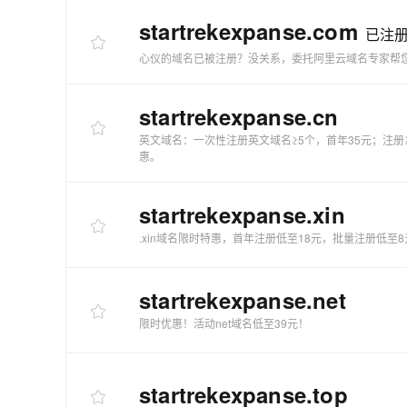
快速部署 Dify，高效搭建 
startrekexpanse
.com
已注
迁移与运维管理
心仪的域名已被注册？没关系，委托阿里云域名专家帮
10 分钟在聊天系统中增加
专有云
startrekexpanse
.cn
英文域名：一次性注册英文域名≥5个，首年35元；注册
惠。
startrekexpanse
.xin
.xin域名限时特惠，首年注册低至18元，批量注册低至8
startrekexpanse
.net
限时优惠！活动net域名低至39元！
startrekexpanse
.top