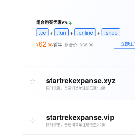
存储
天池大赛
能看、能想、能动手的多模
云解析DNS
解决方案免费试用 新老
电子合同
最高领取价值200元试用
安全
网络与CDN
AI 算法大赛
Qwen3-VL-Plus
畅捷通
组合购买优惠9%
大数据开发治理平台 Data
AI 产品 免费试用
网络
安全
云开发大赛
Tableau 订阅
1亿+ 大模型 tokens 和 
.cc
+
.fun
+
.online
+
.shop
可观测
入门学习赛
中间件
AI空中课堂在线直播课
62
云防火墙
140+云产品 免费试用
立即注
大模型服务
/首年
¥
.
00
组合价:
¥68.00
上云与迁云
云原生的云上边界网络安全
产品新客免费试用，最长1
数据库
生态解决方案
千问AI平台-Token Plan
企业出海
大模型ACA认证体验
大数据计算
助力企业全员 AI 认知与能
行业生态解决方案
政企业务
媒体服务
千问AI平台-模型体验
startrekexpanse
.xyz
开发者生态解决方案
在线体验全尺寸、多种模态
企业服务与云通信
限时优惠，普通词首年注册低至1.3折
AI 开发和 AI 应用解决
Happy 系列大模型
域名与网站
终端用户计算
startrekexpanse
.vip
Serverless
大模型解决方案
限时特惠，普通词首年注册低至2.7折
开发工具