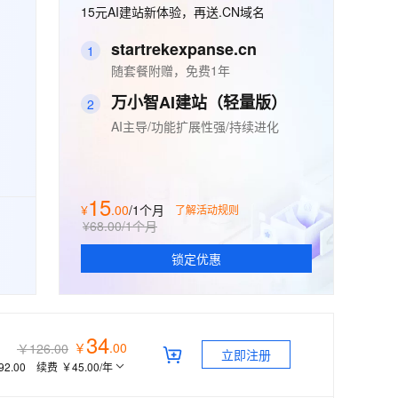
安全
畅自然，细节丰富
高表现力语音合成大模型，语音克隆听感自然
我要投诉
15元AI建站新体验，再送.CN域名
PolarDB
上云场景组合购
Milvus 弹性伸缩功能新增节
伴
漫剧创作，剧本、分镜、视频高效生成
100%兼容MySQL、PostgreSQL，兼容Oracle，支持集中和分布式
覆盖90%+业务场景，专享组合折扣价
点支持范围
2V
VPN
Fun-ASR
startrekexpanse.cn
1
文戏情感细腻自然，动作戏激烈拳拳到肉，实现更强表演能力
支持中英文自由切换，具备更强的噪声鲁棒性
ernetes 版 ACK
云聚AI 严选权益
随套餐附赠，免费1年
AI 原生数据库服务发布
SSL 证书
，一键激活高效办公新体验
理容器应用的 K8s 服务
精选AI产品，从模型到应用全链提效
Agent 数据网关
万小智AI建站（轻量版）
2
堡垒机
AI 用量加速计划
云原生数据库 PolarDB
AI主导/功能扩展性强/持续进化
应用
防火墙
、识别商机，让客服更高效、服务更出色。
新老同享，达量后返
Agentic Database 发布
千问办公
主机安全
NEW
的智能体编程平台
一站式AI生产力平台
15
¥
.
00
/1个月
了解活动规则
AI 应用及服务市场
伶鹊
¥68.00
/1个月
企业级人与Agent协作平台，接入和调度多个数字员工
智能客服平台，对话机器人、对话分析、智能外呼
AI 应用
锁定优惠
大模型服务平台百炼 - 全妙
大模型
应用创作平台
多模态内容创作工具，已接入 DeepSeek
自然语言处理
34
￥
.
00
￥126.00
数据标注
立即注册
92.00
续费
￥45.00
/年
机器学习