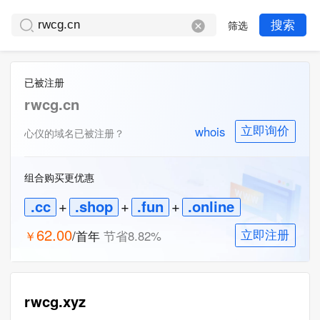
筛选
搜索
已被注册
rwcg.cn
whois
立即询价
心仪的域名已被注册？
组合购买更优惠
.cc
+
.shop
+
.fun
+
.online
62.00
￥
/首年
节省
8.82
%
立即注册
一口价
rwcg.xyz