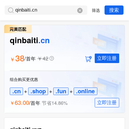
筛选
搜索
qinbaiti
.cn
38
￥
42
/首年
￥
立即注册
组合购买更优惠
.cn
+
.shop
+
.fun
+
.online
63.00
￥
/首年
节省
14.86
%
立即注册