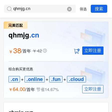
筛选
搜索
qhmjg
.cn
38
￥
42
/首年
￥
立即注册
组合购买更优惠
.cn
+
.online
+
.fun
+
.cloud
64.00
￥
/首年
节省
14.67
%
立即注册