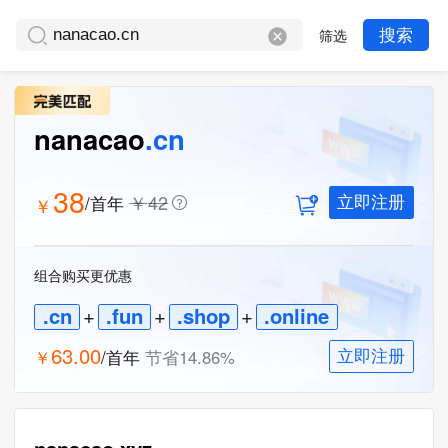
筛选
搜索
nanacao
.cn
38
￥
42
/首年
￥
立即注册
组合购买更优惠
.cn
+
.fun
+
.shop
+
.online
63.00
￥
/首年
节省
14.86
%
立即注册