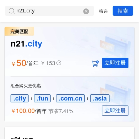
筛选
搜索
n21
.city
50
￥
153
/首年
￥
立即注册
组合购买更优惠
.city
+
.fun
+
.com.cn
+
.asia
100.00
￥
/首年
节省
7.41
%
立即注册