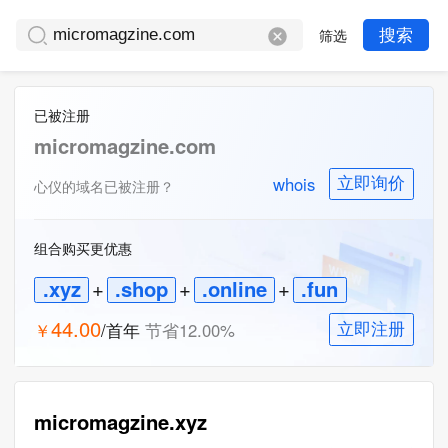
筛选
搜索
已被注册
micromagzine.com
whois
立即询价
心仪的域名已被注册？
组合购买更优惠
.xyz
+
.shop
+
.online
+
.fun
44.00
￥
/首年
节省
12.00
%
立即注册
micromagzine.xyz