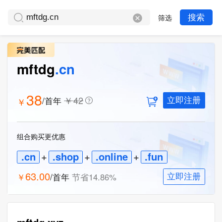
筛选
搜索
mftdg
.cn
38
￥
42
/首年
￥
立即注册
组合购买更优惠
.cn
+
.shop
+
.online
+
.fun
63.00
￥
/首年
节省
14.86
%
立即注册