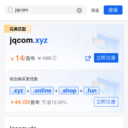
筛选
搜索
jqcom
.xyz
14
￥
109
/首年
￥
立即注册
组合购买更优惠
.xyz
+
.online
+
.shop
+
.fun
44.00
￥
/首年
节省
12.00
%
立即注册