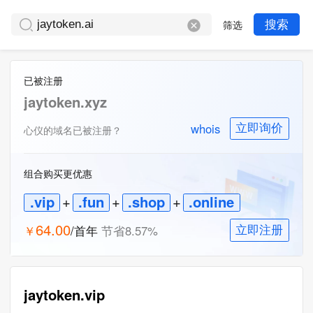
筛选
搜索
已被注册
jaytoken.xyz
whois
立即询价
心仪的域名已被注册？
组合购买更优惠
.vip
+
.fun
+
.shop
+
.online
64.00
￥
/首年
节省
8.57
%
立即注册
jaytoken.vip