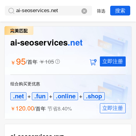
筛选
搜索
ai-seoservices
.net
95
￥
105
/首年
￥
立即注册
组合购买更优惠
.net
+
.fun
+
.online
+
.shop
120.00
￥
/首年
节省
8.40
%
立即注册