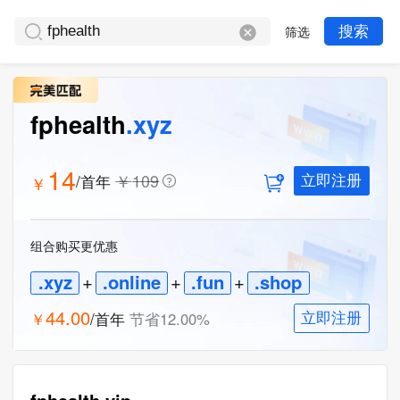
筛选
搜索
fphealth
.xyz
14
￥
109
/首年
￥
立即注册
组合购买更优惠
.xyz
+
.online
+
.fun
+
.shop
44.00
￥
/首年
节省
12.00
%
立即注册