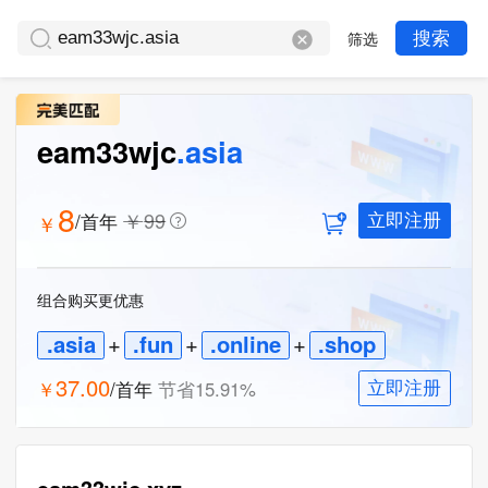
筛选
搜索
eam33wjc
.asia
8
￥
99
/首年
￥
立即注册
组合购买更优惠
.asia
+
.fun
+
.online
+
.shop
37.00
￥
/首年
节省
15.91
%
立即注册