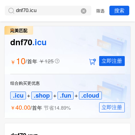
筛选
搜索
dnf70
.icu
10
￥
125
/首年
￥
立即注册
组合购买更优惠
.icu
+
.shop
+
.fun
+
.cloud
40.00
￥
/首年
节省
14.89
%
立即注册