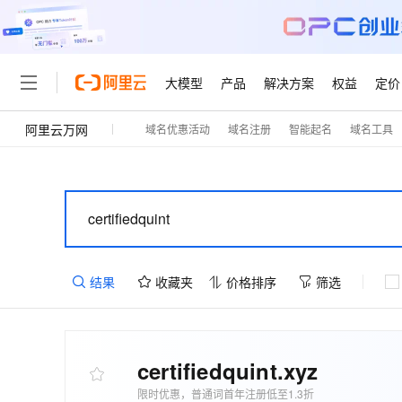
大模型
产品
解决方案
权益
定价
阿里云万网
域名优惠活动
域名注册
智能起名
域名工具
大模型
产品
解决方案
权益
定价
云市场
伙伴
服务
了解阿里云
精选产品
精选解决方案
普惠上云
产品定价
精选商城
成为销售伙伴
售前咨询
为什么选择阿里云
千问AI平台
了解云产品的定价详情
大模型服务平台百炼
千问办公，解锁你的工作
普惠上云 官方力荐
分销伙伴
在线服务
网站建设
什么是云计算
大
大模型服务与应用平台
企业级Agent产品，直接
云服务器38元/年起，超
咨询伙伴
多端小程序
技术领先
云上成本管理
售后服务
轻量应用服务器
Agency Agents：拥
官方推荐返现计划
大模型
精选产品
精选解决方案
Salesforce 国际版订阅
稳定可靠
管理和优化成本
推荐新用户得奖励，单订单
销售伙伴合作计划
自助服务
结果
收藏夹
价格排序
筛选
友盟天域
安全合规
人工智能与机器学习
AI
文本生成
云数据库 RDS
HappyHorse 打造一
云工开物
无影生态合作计划
在线服务
观测云
分析师报告
高校专属算力普惠，学生认
计算
互联网应用开发
Qwen3.8-Max
HOT
Salesforce On Alibaba C
工单服务
智能体时代全能旗舰模型
Tuya 物联网平台阿里云
研究报告与白皮书
人工智能平台 PAI
快速拥有专属 OpenClaw
大模
Consulting Partner 合
certifiedquint
.xyz
大数据
容器
免费试用
短信专区
一站式AI开发、训练和推
蓝凌 OA
Qwen3.7-Plus
限时优惠，普通词首年注册低至1.3折
AI 大模型销售与服务生
现代化应用