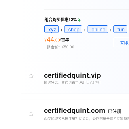
存储
天池大赛
能看、能想、能动手的多模
云解析DNS
解决方案免费试用 新老
电子合同
最高领取价值200元试用
安全
网络与CDN
AI 算法大赛
Qwen3-VL-Plus
畅捷通
组合购买优惠12%
大数据开发治理平台 Data
AI 产品 免费试用
网络
安全
云开发大赛
Tableau 订阅
.xyz
+
.shop
+
.online
+
.fun
1亿+ 大模型 tokens 和 
可观测
入门学习赛
中间件
44
AI空中课堂在线直播课
/首年
¥
.
00
云防火墙
140+云产品 免费试用
大模型服务
立即
上云与迁云
云原生的云上边界网络安全
产品新客免费试用，最长1
组合价:
¥50.00
数据库
生态解决方案
千问AI平台-Token Plan
企业出海
大模型ACA认证体验
大数据计算
助力企业全员 AI 认知与能
行业生态解决方案
政企业务
媒体服务
千问AI平台-模型体验
certifiedquint
.vip
开发者生态解决方案
在线体验全尺寸、多种模态
企业服务与云通信
限时特惠，普通词首年注册低至2.7折
AI 开发和 AI 应用解决
Happy 系列大模型
域名与网站
终端用户计算
certifiedquint
.com
已注册
Serverless
心仪的域名已被注册？没关系，委托阿里云域名专家帮
大模型解决方案
开发工具