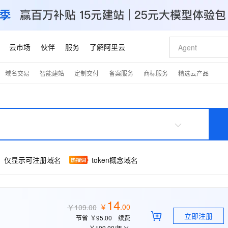
云市场
伙伴
服务
了解阿里云
域名交易
智能建站
定制交付
备案服务
商标服务
精选云产品
AI 特惠
数据与 API
成为产品伙伴
企业增值服务
最佳实践
价格计算器
AI 场景体
基础软件
产品伙伴合
阿里云认证
市场活动
配置报价
大模型
自助选配和估算价格
新方式
睿译宝，AI翻译排版一步到位
智启 AI 普惠权益
产品生态集成认证中心
企业支持计划
云上春晚
域名与网站
千问官方 MaaS 平台，为开发者和 Agent 而生，新用户赠送 1 亿 + tokens 额度
Qwen Aud
AI Coding
阿里云Maa
2026 阿里云
云服务器 E
为企业打
数据集
Windows
大模型认证
模型
NEW
NEW
交付可用成果
值低价云产品抢先购
上传文档即自动完成翻译和格式还原
至高享 1亿+免费 tokens，加速 Al 应用落地
提供智能易用的域名与建站服务
智能编程，一键
安全可靠、
产品生态伙伴
专家技术服务
云上奥运之旅
弹性计算合作
阿里云中企出
手机三要素
宝塔 Linux
全部认证
价格优势
有专属领域专家
GLM-5.2：长任务时代开源旗舰模型
阿里云 OPC 创新助力计划
千问大模型
即刻拥有 DeepS
AI 电商营销
对象存储 O
大模型
产品生态伙伴工作台
企业增值服务台
云栖战略参考
云存储合作计
云栖大会
身份实名认证
CentOS
训练营
推动算力普惠，释放技术红利
最高返9万
多领域专家智能体,一键组建 AI 虚拟交付团队
快速构建应用程序和网站，即刻迈出上云第一步
至高百万元 Token 补贴，加速一人公司成长
多元化、高性能、安全可靠的大模型服务
真正可用的 1M 上下文,一次完成代码全链路开发
轻松解锁专属 Dee
从图文生成到
token概念域名
仅显示可注册域名
云上的中国
数据库合作计
活动全景
短信
Docker
图片和
站式影视创作平台
Hermes Agent，打造自进化智能体
Token Plan 模型订阅计划
数字证书管理服务（原SSL证书）
5 分钟轻松部署
AI 广告创作
无影云电脑
企业成长
NEW
信息公告
看见新力量
云网络合作计
OCR 文字识别
JAVA
证享300元代金券
可视化编排打通从文字构思到成片全链路闭环
全托管，含MySQL、PostgreSQL、SQL Server、MariaDB多引擎
自主进化，持久记忆，越用越聪明
Qwen3.8-Max 首发尝鲜，限时加量 10 倍，夜间低至2折
实现全站HTTPS，呈现可信的WEB访问
图文、视频一
随时随地安
Kimi-K3
HappyHors
NEW
魔搭 Mode
loud
服务实践
官网公告
Kimi 最新旗舰模型，长程编程与推理利器
让文字生成流
金融模力时刻
Salesforce O
14
版
发票查验
全能环境
Claude Code + GStack 打造工程团队
千问办公，限时限量积分加倍
Qoder
低代码高效构
AI 建站
短信服务
型
NEW
作计划
￥
.
00
￥109.00
计划
创新中心
魔搭 ModelSc
健康状态
理服务
让AI从“聊天伙伴”进化为能干活的“数字员工”
安装技能 GStack，拥有专属 AI 工程团队
你的AI工作搭子，覆盖日常办公高频场景
面向真实软件的智能体编程平台
0 代码专业建
立即注册
节省
￥95.00
续费
客户案例
天气预报查询
操作系统
Deepseek-v4-pro
HappyHors
态合作计划
￥109.00
/年