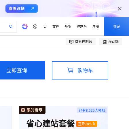
文档
备案
控制台
注册
登录
域名控制台
移动端
验
作计划
器
AI 活动
专业服务
服务伙伴合作计划
开发者社区
加入我们
产品动态
服务平台百炼
阿里云 OPC 创新助力计划
一站式生成采购清单，支持单品或批量购买
io：打造专属 AI 语音助手
S产品伙伴计划（繁花）
峰会
CS
造的大模型服务与应用开发平台
一句话生成原生可编辑精美 PPT 文稿
AI 生产力先锋
Al MaaS 服务伙伴赋能合作
域名
博文
Careers
至高可申请百万元
Qwen3.8-Max 模型上线
开启高性价比 AI 编程新体验
弹性可伸缩的云计算服务
Qwen-Audio-3.0-Realtime 端到端实时语音角色扮演
输入一句话想法, 轻松生成专业的 PPT
先锋实践拓展 AI 生产力的边界
立即查询
购物车
Token 补贴，五大权
计划
海大会
伙伴信用分合作计划
商标
问答
社会招聘
益加速 OPC 成功
eek-V4-Pro
SS
一键部署幻兽帕鲁游戏服务器
飞天发布时刻
HOT
Open Search 向量检索版支
划
备案
电子书
校园招聘
pSeek-V4-Pro
视频创作，一键激活电商全链路生产力
稳定、安全、高性价比、高性能的云存储服务
一键购买专属联机服务器，轻松开启游戏
所见，即是所愿
持视频检索 Pipeline 功能
更多支持
划
公司注册
镜像站
视频生成
语音识别与合成
专属 QwenPaw
漫剧工坊：一站式动画创作平台
AI 实训营
HOT
应用身份服务 (IDaaS)
合作伙伴培训与认证
划
上云迁移
站生成，高效打造优质广告素材
全接入的云上超级电脑
从聊天伙伴进化为能主动干活的本地数字员工
快速生产连贯的高质量长漫剧
从基础到进阶，Agent 创客手把手教你
OpenClaw 管理能力上线
e-1.1-T2V
Qwen3-TTS-Flash
lScope
我要反馈
已有
8,625
人领取
查询合作伙伴
畅细腻的高质量视频
离线语音合成大模型，多语言方言自适应，低延迟高稳定
n Alibaba Cloud ISV 合作
代维服务
建企业门户网站
10 分钟搭建微信、支付宝小程序
MaxCompute MaxFrame 提
省心建站套餐
创新加速
ope
登录合作伙伴管理后台
我要建议
站，无忧落地极速上线
以可视化方式快速构建移动和 PC 门户网站
国内短信简单易用，安全可靠，秒级触达，全球覆盖200+国家和地区。
高效部署网站，快速应用到小程序
供自动弹性内存功能
直降78%
e-1.1-I2V
Cosyvoice-V3-Flash