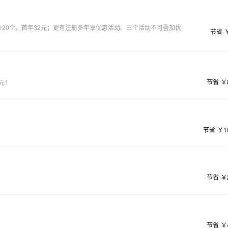
AI 应用
10分钟微调：让0.6B模型媲美235B模
多模态数据信
型
依托云原生高可用架构,实现Dify私有化部署
用1%尺寸在特定领域达到大模型90%以上效果
≥20个，首年32元；更有注册多年享优惠活动。三个活动不可叠加优
节省
一个 AI 助手
超强辅助，Bol
即刻拥有 DeepSeek-R1 满血版
在企业官网、通讯软件中为客户提供 AI 客服
多种方案随心选，轻松解锁专属 DeepSeek
节省
￥
元！
节省
￥1
节省
￥
节省
￥