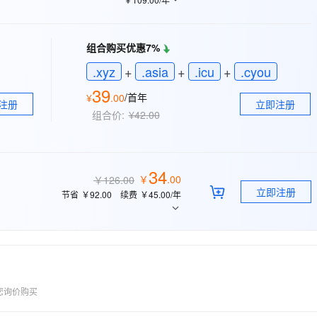
态智能体模型
旗舰 MoE 大模型，百万上下文与顶尖推理能力
图生视频，流
同享
万小智 AI 建站低至 15元/月
Qoder CN
AI 短剧/漫剧
云原生数据库 
快递物流查询
WordPress
成为服务伙
高校合作
点，立即开启云上创新
覆盖公网/内网、递归/权威、移动APP等全场景解析服务
送.CN域名，送备案服务码
基于千问大模型等，支持代码智能生成、研发智能问答
AI助力短剧
GLM-5.2
Wan2.7-T
Ubuntu
服务生态伙伴
组合购买优惠7%
视觉 Coding、空间感知、多模态思考等全面升级
1M上下文，专为长程任务能力而生
云工开物
企业应用
Works
Night Plan 支持 Qwen 3.8-Max
云原生大数据计算服务 MaxCompute
AI 办公
容器服务 Kub
NEW
Red Hat
.xyz
+
.asia
+
.icu
+
.cyou
30+ 款产品免费体验
Data Agent 驱动的一站式 Data+AI 开发治理平台
夜间 5 折，Qwen/Meoo/TokenPlan 客户专享
面向分析的企业级SaaS模式云数据仓库
AI智能应用
提供一站式管
科研合作
ERP
39
堂（旗舰版）
SUSE
/首年
¥
.
00
智能客服
AI 应用构建
大模型原生
注册
立即注册
CRM
防护产品
2个月
自动承接线索
组合价:
¥42.00
建站小程序
Qoder
大模型服务平台百炼-应用模版
OA 办公系统
HOT
NEW
面向真实软件
个人版上线、团队版降价；千问3.8-Max首发发尝鲜
丰富多元化的应用模版和解决方案
力提升
财税管理
模板建站
34
万有无界
大模型服务平台百炼-智能体
￥
.
00
￥126.00
400电话
定制建站
立即注册
的模型效果
灵活可视化地构建企业级 Agent
节省
￥92.00
续费
￥45.00
/年
方案
广告营销
模板小程序
秒悟
人工智能平台 PAI
定制小程序
云端极速 AI 
新一代 AI 视频生成模型，深度适配广告营销等场景
AI Native 的算法工程平台，一站式完成建模、训练、推理服务部署
APP 开发
建站系统
您询价购买