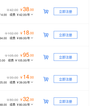
息提取
与 AI 智能体进行实时音视频通话
38
从文本、图片、视频中提取结构化的属性信息
构建支持视频理解的 AI 音视频实时通话应用
￥
.
00
￥42.00
立即注册
￥4.00
续费
￥42.00
/年
t.diy 一步搞定创意建站
构建大模型应用的安全防护体系
通过自然语言交互简化开发流程,全栈开发支持
通过阿里云安全产品对 AI 应用进行安全防护
18
￥
.
00
￥102.00
立即注册
84.00
续费
￥89.00
/年
95
￥
.
00
￥105.00
立即注册
0.00
续费
￥105.00
/年
14
￥
.
00
￥39.00
立即注册
25.00
续费
￥39.00
/年
32
￥
.
00
￥80.00
立即注册
48.00
续费
￥80.00
/年