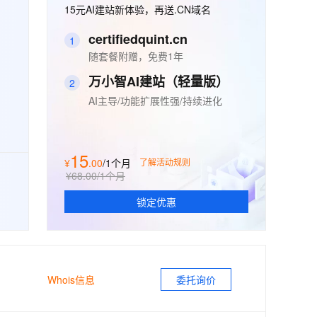
安全
畅自然，细节丰富
高表现力语音合成大模型，语音克隆听感自然
我要投诉
15元AI建站新体验，再送.CN域名
PolarDB
上云场景组合购
Milvus 弹性伸缩功能新增节
伴
漫剧创作，剧本、分镜、视频高效生成
100%兼容MySQL、PostgreSQL，兼容Oracle，支持集中和分布式
覆盖90%+业务场景，专享组合折扣价
点支持范围
2V
VPN
Fun-ASR
certifiedquint.cn
1
文戏情感细腻自然，动作戏激烈拳拳到肉，实现更强表演能力
支持中英文自由切换，具备更强的噪声鲁棒性
ernetes 版 ACK
云聚AI 严选权益
随套餐附赠，免费1年
AI 原生数据库服务发布
SSL 证书
，一键激活高效办公新体验
理容器应用的 K8s 服务
精选AI产品，从模型到应用全链提效
Agent 数据网关
万小智AI建站（轻量版）
2
堡垒机
AI 用量加速计划
云原生数据库 PolarDB
AI主导/功能扩展性强/持续进化
应用
防火墙
、识别商机，让客服更高效、服务更出色。
新老同享，达量后返
Agentic Database 发布
千问办公
主机安全
NEW
的智能体编程平台
一站式AI生产力平台
15
¥
.
00
/1个月
了解活动规则
AI 应用及服务市场
¥68.00
/1个月
伶鹊
企业级人与Agent协作平台，接入和调度多个数字员工
智能客服平台，对话机器人、对话分析、智能外呼
锁定优惠
AI 应用
大模型服务平台百炼 - 全妙
大模型
应用创作平台
多模态内容创作工具，已接入 DeepSeek
自然语言处理
Whois信息
委托询价
数据标注
机器学习