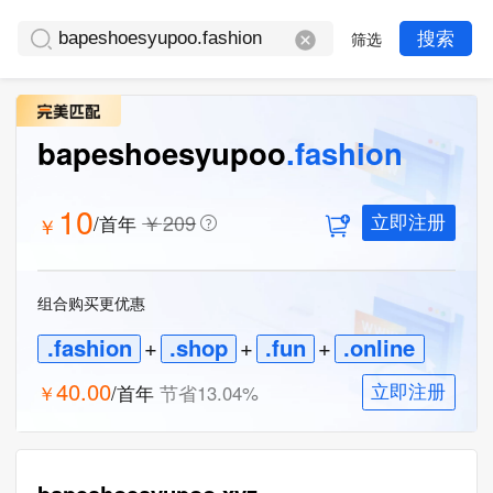
筛选
搜索
bapeshoesyupoo
.fashion
10
￥
209
/首年
￥
立即注册
组合购买更优惠
.fashion
+
.shop
+
.fun
+
.online
40.00
￥
/首年
节省
13.04
%
立即注册