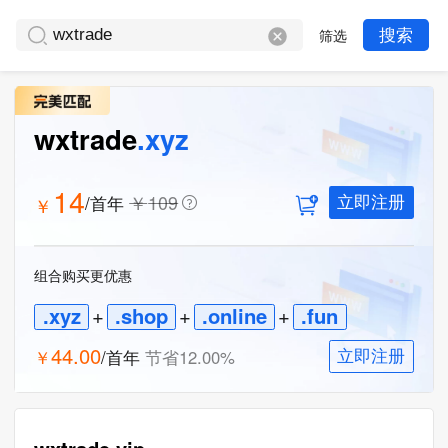
筛选
搜索
wxtrade
.xyz
14
￥
109
/首年
￥
立即注册
组合购买更优惠
.xyz
+
.shop
+
.online
+
.fun
44.00
￥
/首年
节省
12.00
%
立即注册