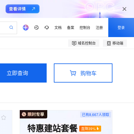
文档
备案
控制台
注册
登录
域名控制台
移动端
验
作计划
器
AI 活动
专业服务
服务伙伴合作计划
开发者社区
加入我们
产品动态
服务平台百炼
阿里云 OPC 创新助力计划
一站式生成采购清单，支持单品或批量购买
io：打造专属 AI 语音助手
S产品伙伴计划（繁花）
峰会
CS
造的大模型服务与应用开发平台
一句话生成原生可编辑精美 PPT 文稿
AI 生产力先锋
Al MaaS 服务伙伴赋能合作
域名
博文
Careers
至高可申请百万元
Qwen3.8-Max 模型上线
开启高性价比 AI 编程新体验
弹性可伸缩的云计算服务
Qwen-Audio-3.0-Realtime 端到端实时语音角色扮演
输入一句话想法, 轻松生成专业的 PPT
先锋实践拓展 AI 生产力的边界
立即查询
购物车
Token 补贴，五大权
计划
海大会
伙伴信用分合作计划
商标
问答
社会招聘
益加速 OPC 成功
eek-V4-Pro
SS
一键部署幻兽帕鲁游戏服务器
飞天发布时刻
HOT
Open Search 向量检索版支
划
备案
电子书
校园招聘
pSeek-V4-Pro
视频创作，一键激活电商全链路生产力
稳定、安全、高性价比、高性能的云存储服务
一键购买专属联机服务器，轻松开启游戏
所见，即是所愿
持视频检索 Pipeline 功能
更多支持
划
公司注册
镜像站
视频生成
语音识别与合成
专属 QwenPaw
漫剧工坊：一站式动画创作平台
AI 实训营
HOT
应用身份服务 (IDaaS)
合作伙伴培训与认证
划
上云迁移
站生成，高效打造优质广告素材
全接入的云上超级电脑
从聊天伙伴进化为能主动干活的本地数字员工
快速生产连贯的高质量长漫剧
从基础到进阶，Agent 创客手把手教你
OpenClaw 管理能力上线
e-1.1-T2V
Qwen3-TTS-Flash
lScope
我要反馈
已有
8,667
人领取
查询合作伙伴
畅细腻的高质量视频
离线语音合成大模型，多语言方言自适应，低延迟高稳定
n Alibaba Cloud ISV 合作
代维服务
建企业门户网站
10 分钟搭建微信、支付宝小程序
MaxCompute MaxFrame 提
特惠建站套餐
创新加速
ope
登录合作伙伴管理后台
我要建议
站，无忧落地极速上线
以可视化方式快速构建移动和 PC 门户网站
国内短信简单易用，安全可靠，秒级触达，全球覆盖200+国家和地区。
高效部署网站，快速应用到小程序
供自动弹性内存功能
直降39%
e-1.1-I2V
Cosyvoice-V3-Flash