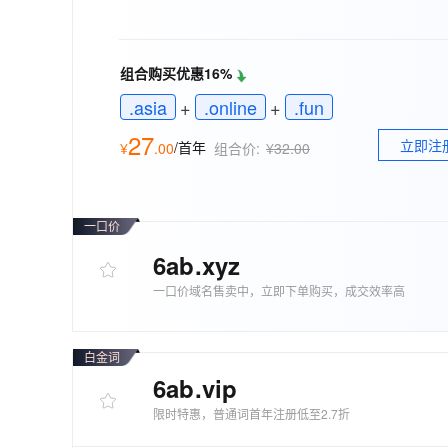
存储
天池大赛
能看、能想、能动手的多模
云解析DNS
解决方案免费试用 新老
电子合同
最高领取价值200元试用
安全
网络与CDN
AI 算法大赛
Qwen3-VL-Plus
畅捷通
组合购买优惠16%
大数据开发治理平台 Data
AI 产品 免费试用
网络
安全
云开发大赛
Tableau 订阅
1亿+ 大模型 tokens 和 
.asia
+
.online
+
.fun
可观测
入门学习赛
中间件
AI空中课堂在线直播课
27
云防火墙
140+云产品 免费试用
立即注
大模型服务
/首年
¥
.
00
组合价:
¥32.00
上云与迁云
云原生的云上边界网络安全
产品新客免费试用，最长1
数据库
生态解决方案
千问AI平台-Token Plan
企业出海
大模型ACA认证体验
大数据计算
助力企业全员 AI 认知与能
行业生态解决方案
一口价
政企业务
媒体服务
千问AI平台-模型体验
6ab
.xyz
开发者生态解决方案
在线体验全尺寸、多种模态
企业服务与云通信
一口价域名售卖中，立即下单购买，成交效率高
AI 开发和 AI 应用解决
Happy 系列大模型
域名与网站
白金词
终端用户计算
6ab
.vip
Serverless
大模型解决方案
限时特惠，普通词首年注册低至2.7折
开发工具