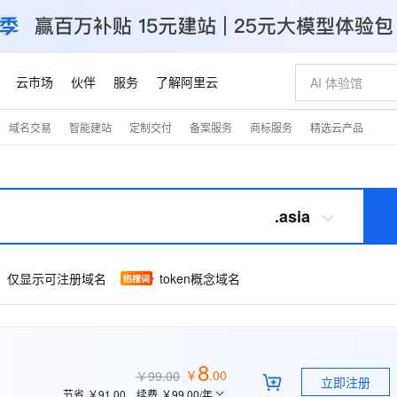
云市场
伙伴
服务
了解阿里云
域名交易
智能建站
定制交付
备案服务
商标服务
精选云产品
AI 特惠
数据与 API
成为产品伙伴
企业增值服务
最佳实践
价格计算器
AI 场景体
基础软件
产品伙伴合
阿里云认证
市场活动
配置报价
大模型
自助选配和估算价格
新方式
睿译宝，AI翻译排版一步到位
智启 AI 普惠权益
产品生态集成认证中心
企业支持计划
云上春晚
域名与网站
千问官方 MaaS 平台，为开发者和 Agent 而生，新用户赠送 1 亿 + tokens 额度
Qwen Aud
AI Coding
阿里云Maa
2026 阿里云
云服务器 E
为企业打
数据集
Windows
大模型认证
模型
NEW
NEW
交付可用成果
值低价云产品抢先购
上传文档即自动完成翻译和格式还原
至高享 1亿+免费 tokens，加速 Al 应用落地
提供智能易用的域名与建站服务
智能编程，一键
安全可靠、
.asia
产品生态伙伴
专家技术服务
云上奥运之旅
弹性计算合作
阿里云中企出
手机三要素
宝塔 Linux
全部认证
价格优势
有专属领域专家
GLM-5.2：长任务时代开源旗舰模型
阿里云 OPC 创新助力计划
千问大模型
即刻拥有 DeepS
AI 电商营销
对象存储 O
大模型
产品生态伙伴工作台
企业增值服务台
云栖战略参考
云存储合作计
云栖大会
身份实名认证
CentOS
训练营
推动算力普惠，释放技术红利
最高返9万
多领域专家智能体,一键组建 AI 虚拟交付团队
快速构建应用程序和网站，即刻迈出上云第一步
至高百万元 Token 补贴，加速一人公司成长
多元化、高性能、安全可靠的大模型服务
真正可用的 1M 上下文,一次完成代码全链路开发
轻松解锁专属 Dee
从图文生成到
token概念域名
仅显示可注册域名
云上的中国
数据库合作计
活动全景
短信
Docker
图片和
站式影视创作平台
Hermes Agent，打造自进化智能体
Token Plan 模型订阅计划
数字证书管理服务（原SSL证书）
5 分钟轻松部署
AI 广告创作
无影云电脑
企业成长
NEW
信息公告
看见新力量
云网络合作计
OCR 文字识别
JAVA
证享300元代金券
可视化编排打通从文字构思到成片全链路闭环
全托管，含MySQL、PostgreSQL、SQL Server、MariaDB多引擎
自主进化，持久记忆，越用越聪明
Qwen3.8-Max 首发尝鲜，限时加量 10 倍，夜间低至2折
实现全站HTTPS，呈现可信的WEB访问
图文、视频一
随时随地安
Kimi-K3
HappyHors
NEW
魔搭 Mode
loud
服务实践
官网公告
Kimi 最新旗舰模型，长程编程与推理利器
让文字生成流
金融模力时刻
Salesforce O
版
发票查验
全能环境
Claude Code + GStack 打造工程团队
千问办公，限时限量积分加倍
Qoder
低代码高效构
AI 建站
短信服务
型
NEW
作计划
8
计划
创新中心
魔搭 ModelSc
健康状态
￥
.
00
理服务
让AI从“聊天伙伴”进化为能干活的“数字员工”
安装技能 GStack，拥有专属 AI 工程团队
你的AI工作搭子，覆盖日常办公高频场景
面向真实软件的智能体编程平台
0 代码专业建
￥99.00
客户案例
立即注册
天气预报查询
操作系统
Deepseek-v4-pro
HappyHors
态合作计划
节省
￥91.00
续费
￥99.00
/年