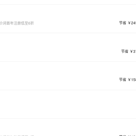
节省
￥24
价词首年注册低至6折
节省
￥3
节省
￥15