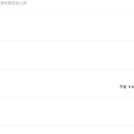
册优惠低至3.5折
节省
￥9