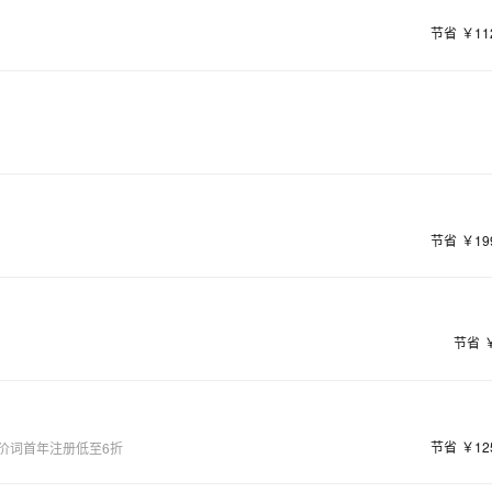
节省
￥11
节省
￥19
节省
节省
￥12
价词首年注册低至6折