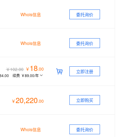
息提取
与 AI 智能体进行实时音视频通话
从文本、图片、视频中提取结构化的属性信息
构建支持视频理解的 AI 音视频实时通话应用
Whois信息
委托询价
t.diy 一步搞定创意建站
构建大模型应用的安全防护体系
通过自然语言交互简化开发流程,全栈开发支持
通过阿里云安全产品对 AI 应用进行安全防护
Whois信息
委托询价
18
￥
.
00
￥102.00
立即注册
84.00
续费
￥89.00
/年
20,220
立即购买
￥
.
00
Whois信息
委托询价