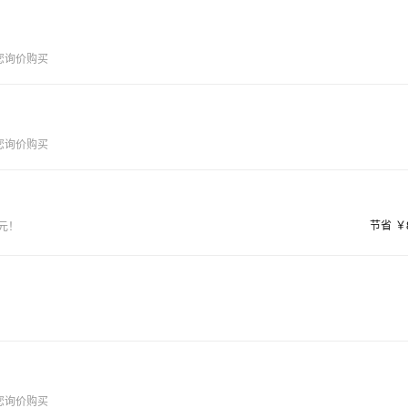
AI 应用
10分钟微调：让0.6B模型媲美235B模
多模态数据信
型
依托云原生高可用架构,实现Dify私有化部署
用1%尺寸在特定领域达到大模型90%以上效果
您询价购买
一个 AI 助手
超强辅助，Bol
即刻拥有 DeepSeek-R1 满血版
在企业官网、通讯软件中为客户提供 AI 客服
多种方案随心选，轻松解锁专属 DeepSeek
您询价购买
节省
￥
元！
您询价购买