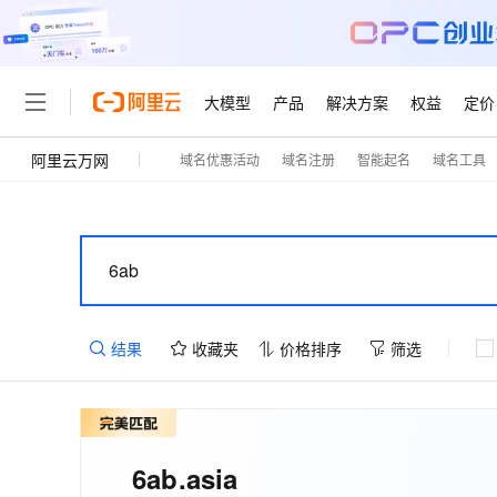
大模型
产品
解决方案
权益
定价
阿里云万网
域名优惠活动
域名注册
智能起名
域名工具
大模型
产品
解决方案
权益
定价
云市场
伙伴
服务
了解阿里云
精选产品
精选解决方案
普惠上云
产品定价
精选商城
成为销售伙伴
售前咨询
为什么选择阿里云
千问AI平台
了解云产品的定价详情
大模型服务平台百炼
千问办公，解锁你的工作
普惠上云 官方力荐
分销伙伴
在线服务
网站建设
什么是云计算
大
大模型服务与应用平台
企业级Agent产品，直接
云服务器38元/年起，超
咨询伙伴
多端小程序
技术领先
云上成本管理
售后服务
轻量应用服务器
Agency Agents：拥
官方推荐返现计划
大模型
精选产品
精选解决方案
Salesforce 国际版订阅
稳定可靠
管理和优化成本
推荐新用户得奖励，单订单
销售伙伴合作计划
自助服务
结果
收藏夹
价格排序
筛选
友盟天域
安全合规
人工智能与机器学习
AI
文本生成
云数据库 RDS
HappyHorse 打造一
云工开物
无影生态合作计划
在线服务
观测云
分析师报告
高校专属算力普惠，学生认
计算
互联网应用开发
Qwen3.8-Max
HOT
Salesforce On Alibaba C
工单服务
智能体时代全能旗舰模型
Tuya 物联网平台阿里云
研究报告与白皮书
人工智能平台 PAI
快速拥有专属 OpenClaw
大模
Consulting Partner 合
大数据
容器
免费试用
短信专区
一站式AI开发、训练和推
6ab
.asia
蓝凌 OA
Qwen3.7-Plus
AI 大模型销售与服务生
现代化应用