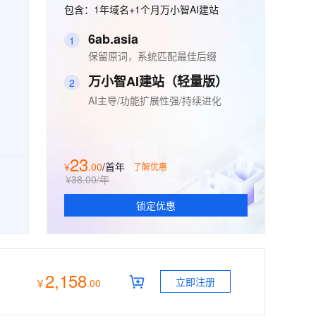
安全
畅自然，细节丰富
高表现力语音合成大模型，语音克隆听感自然
我要投诉
包含：1年域名+1个月万小智AI建站
PolarDB
上云场景组合购
Milvus 弹性伸缩功能新增节
伴
漫剧创作，剧本、分镜、视频高效生成
100%兼容MySQL、PostgreSQL，兼容Oracle，支持集中和分布式
覆盖90%+业务场景，专享组合折扣价
点支持范围
2V
VPN
Fun-ASR
6ab.asia
1
文戏情感细腻自然，动作戏激烈拳拳到肉，实现更强表演能力
支持中英文自由切换，具备更强的噪声鲁棒性
ernetes 版 ACK
云聚AI 严选权益
保留原词，系统匹配最佳后缀
AI 原生数据库服务发布
SSL 证书
，一键激活高效办公新体验
理容器应用的 K8s 服务
精选AI产品，从模型到应用全链提效
Agent 数据网关
万小智AI建站（轻量版）
2
堡垒机
AI 用量加速计划
云原生数据库 PolarDB
AI主导/功能扩展性强/持续进化
应用
防火墙
、识别商机，让客服更高效、服务更出色。
新老同享，达量后返
Agentic Database 发布
千问办公
主机安全
NEW
的智能体编程平台
一站式AI生产力平台
23
¥
.
00
/首年
了解优惠
AI 应用及服务市场
伶鹊
¥38.00
/年
企业级人与Agent协作平台，接入和调度多个数字员工
智能客服平台，对话机器人、对话分析、智能外呼
AI 应用
锁定优惠
大模型服务平台百炼 - 全妙
大模型
应用创作平台
多模态内容创作工具，已接入 DeepSeek
自然语言处理
2,158
数据标注
立即注册
￥
.
00
机器学习