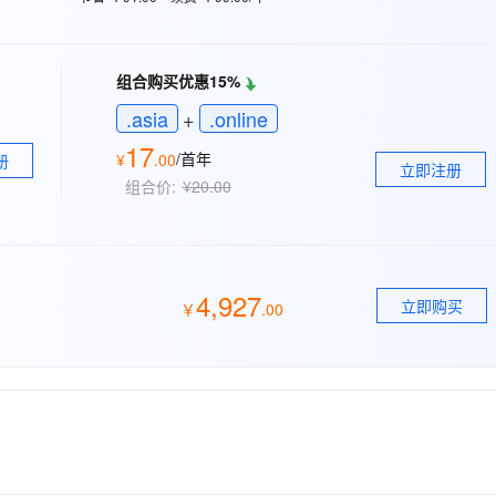
态智能体模型
旗舰 MoE 大模型，百万上下文与顶尖推理能力
图生视频，流
同享
万小智 AI 建站低至 15元/月
Qoder CN
AI 短剧/漫剧
云原生数据库 
快递物流查询
WordPress
成为服务伙
高校合作
点，立即开启云上创新
覆盖公网/内网、递归/权威、移动APP等全场景解析服务
送.CN域名，送备案服务码
基于千问大模型等，支持代码智能生成、研发智能问答
AI助力短剧
GLM-5.2
Wan2.7-T
Ubuntu
服务生态伙伴
视觉 Coding、空间感知、多模态思考等全面升级
1M上下文，专为长程任务能力而生
云工开物
组合购买优惠15%
企业应用
Works
Night Plan 支持 Qwen 3.8-Max
云原生大数据计算服务 MaxCompute
AI 办公
容器服务 Kub
NEW
Red Hat
30+ 款产品免费体验
Data Agent 驱动的一站式 Data+AI 开发治理平台
夜间 5 折，Qwen/Meoo/TokenPlan 客户专享
面向分析的企业级SaaS模式云数据仓库
AI智能应用
提供一站式管
.asia
+
.online
科研合作
ERP
堂（旗舰版）
SUSE
17
智能客服
/首年
¥
.
00
册
AI 应用构建
大模型原生
立即注册
CRM
防护产品
2个月
自动承接线索
组合价:
¥20.00
建站小程序
Qoder
大模型服务平台百炼-应用模版
OA 办公系统
HOT
NEW
面向真实软件
个人版上线、团队版降价；千问3.8-Max首发发尝鲜
丰富多元化的应用模版和解决方案
力提升
财税管理
模板建站
万有无界
大模型服务平台百炼-智能体
400电话
定制建站
4,927
的模型效果
灵活可视化地构建企业级 Agent
立即购买
￥
.
00
方案
广告营销
模板小程序
秒悟
人工智能平台 PAI
定制小程序
云端极速 AI 
新一代 AI 视频生成模型，深度适配广告营销等场景
AI Native 的算法工程平台，一站式完成建模、训练、推理服务部署
APP 开发
建站系统