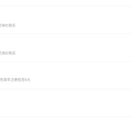
您询价购买
您询价购买
量包首年注册低至6元