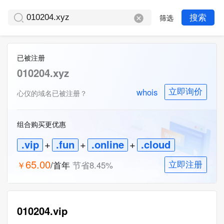
筛选
搜索
已被注册
010204.xyz
whois
立即询价
心仪的域名已被注册？
组合购买更优惠
.vip
+
.fun
+
.online
+
.cloud
65.00
￥
/首年
节省
8.45
%
立即注册
010204.vip