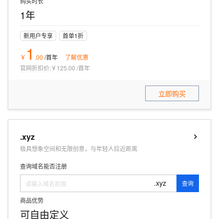
购买时长
1年
新用户专享
首单1折
1
￥
.
00
/首年
了解优惠
官网折扣价:
￥125.00
/
首年
立即购买
.xyz
极具想象空间和无限创意，与年轻人拉近距离
查询域名能否注册
.xyz
查询
商品优势
可自由定义