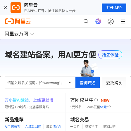
打开 APP
阿里云万网
域名建站备案，用AI更方便
抢先体验
查询域名
委托购买
万网权益中心
限时送.CN域名，送备案服务码
1元域名
.com低至
51元
/个
新品推荐
域名交易
AI全球获客
AI域名回购
域名
清仓拍
一口价
域名抢注
域名回购