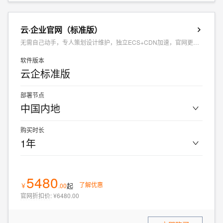
云·企业官网（标准版）
无需自己动手，专人策划设计维护，独立ECS+CDN加速，官网更快更安全
软件版本
云企标准版
部署节点
中国内地
购买时长
1年
5480
了解优惠
起
￥
.
00
官网折扣价
:
¥6480.00