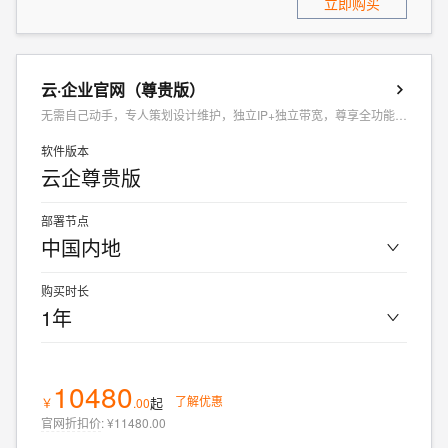
立即购买
云·企业官网（尊贵版）
无需自己动手，专人策划设计维护，独立IP+独立带宽，尊享全功能开放
软件版本
云企尊贵版
部署节点
中国内地
购买时长
1年
10480
了解优惠
起
￥
.
00
官网折扣价
:
¥11480.00