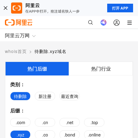
打开 APP
阿里云万网
whois首页
>
待删除.xyz域名
热门后缀
热门行业
类别
：
待删除
新注册
最近查询
后缀
：
.com
.cn
.net
.top
.xyz
.co
.bond
.online