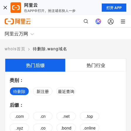
打开 APP
阿里云万网
whois首页
>
待删除.wang域名
热门后缀
热门行业
类别
：
待删除
新注册
最近查询
后缀
：
.com
.cn
.net
.top
.xyz
.co
.bond
.online