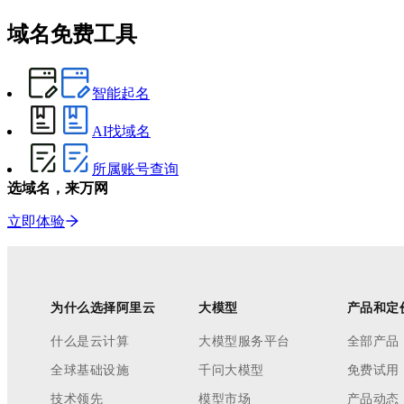
域名免费工具
智能起名
AI找域名
所属账号查询
选域名，来万网
立即体验
为什么选择阿里云
大模型
产品和定
什么是云计算
大模型服务平台
全部产品
全球基础设施
千问大模型
免费试用
技术领先
模型市场
产品动态