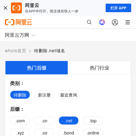
打开 APP
阿里云万网
whois首页
>
待删除.net域名
热门后缀
热门行业
类别
：
待删除
新注册
最近查询
后缀
：
.com
.cn
.net
.top
.xyz
.co
.bond
.online