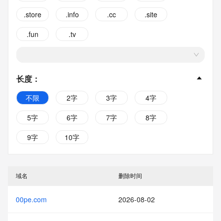
.store
.info
.cc
.site
.fun
.tv
长度
：
不限
2字
3字
4字
5字
6字
7字
8字
9字
10字
域名
删除时间
00pe.com
2026-08-02