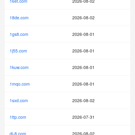
16et.com
2026-08-02
18de.com
2026-08-02
1gs8.com
2026-08-01
1j55.com
2026-08-01
1kuw.com
2026-08-01
1mqo.com
2026-08-01
1sxd.com
2026-08-02
1ttp.com
2026-07-31
di-8.com
2026-08-02