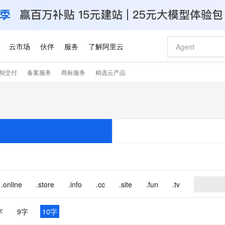
云市场
伙伴
服务
了解阿里云
制交付
备案服务
商标服务
精选云产品
AI 特惠
数据与 API
成为产品伙伴
企业增值服务
最佳实践
价格计算器
AI 场景体
基础软件
产品伙伴合
阿里云认证
市场活动
配置报价
大模型
自助选配和估算价格
新方式
睿译宝，AI翻译排版一步到位
智启 AI 普惠权益
产品生态集成认证中心
企业支持计划
云上春晚
域名与网站
千问官方 MaaS 平台，为开发者和 Agent 而生，新用户赠送 1 亿 + tokens 额度
Qwen Aud
AI Coding
阿里云Maa
2026 阿里云
云服务器 E
为企业打
数据集
Windows
大模型认证
模型
NEW
NEW
交付可用成果
值低价云产品抢先购
上传文档即自动完成翻译和格式还原
至高享 1亿+免费 tokens，加速 Al 应用落地
提供智能易用的域名与建站服务
智能编程，一键
安全可靠、
产品生态伙伴
专家技术服务
云上奥运之旅
弹性计算合作
阿里云中企出
手机三要素
宝塔 Linux
全部认证
价格优势
有专属领域专家
GLM-5.2：长任务时代开源旗舰模型
阿里云 OPC 创新助力计划
千问大模型
即刻拥有 DeepS
AI 电商营销
对象存储 O
大模型
产品生态伙伴工作台
企业增值服务台
云栖战略参考
云存储合作计
云栖大会
身份实名认证
CentOS
训练营
推动算力普惠，释放技术红利
最高返9万
多领域专家智能体,一键组建 AI 虚拟交付团队
快速构建应用程序和网站，即刻迈出上云第一步
至高百万元 Token 补贴，加速一人公司成长
多元化、高性能、安全可靠的大模型服务
真正可用的 1M 上下文,一次完成代码全链路开发
轻松解锁专属 Dee
从图文生成到
云上的中国
数据库合作计
活动全景
短信
Docker
图片和
站式影视创作平台
Hermes Agent，打造自进化智能体
Token Plan 模型订阅计划
数字证书管理服务（原SSL证书）
5 分钟轻松部署
AI 广告创作
无影云电脑
企业成长
NEW
信息公告
看见新力量
云网络合作计
OCR 文字识别
JAVA
证享300元代金券
可视化编排打通从文字构思到成片全链路闭环
全托管，含MySQL、PostgreSQL、SQL Server、MariaDB多引擎
自主进化，持久记忆，越用越聪明
Qwen3.8-Max 首发尝鲜，限时加量 10 倍，夜间低至2折
实现全站HTTPS，呈现可信的WEB访问
图文、视频一
随时随地安
.online
.store
.info
.cc
.site
.fun
.tv
Kimi-K3
HappyHors
NEW
魔搭 Mode
loud
服务实践
官网公告
Kimi 最新旗舰模型，长程编程与推理利器
让文字生成流
金融模力时刻
Salesforce O
版
发票查验
全能环境
Claude Code + GStack 打造工程团队
千问办公，限时限量积分加倍
Qoder
低代码高效构
AI 建站
短信服务
型
NEW
作计划
计划
创新中心
魔搭 ModelSc
字
9字
10字
健康状态
理服务
让AI从“聊天伙伴”进化为能干活的“数字员工”
安装技能 GStack，拥有专属 AI 工程团队
你的AI工作搭子，覆盖日常办公高频场景
面向真实软件的智能体编程平台
0 代码专业建
客户案例
天气预报查询
操作系统
Deepseek-v4-pro
HappyHors
态合作计划