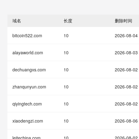
存储
天池大赛
能看、能想、能动手的多模
云解析DNS
解决方案免费试用 新老
电子合同
最高领取价值200元试用
安全
网络与CDN
AI 算法大赛
Qwen3-VL-Plus
畅捷通
域名
长度
删除时间
大数据开发治理平台 Data
AI 产品 免费试用
网络
安全
云开发大赛
Tableau 订阅
1亿+ 大模型 tokens 和 
bitcoin522.com
10
2026-08-04
可观测
入门学习赛
中间件
AI空中课堂在线直播课
云防火墙
140+云产品 免费试用
大模型服务
上云与迁云
云原生的云上边界网络安全
产品新客免费试用，最长1
数据库
alayaworld.com
10
2026-08-03
生态解决方案
千问AI平台-Token Plan
企业出海
大模型ACA认证体验
大数据计算
助力企业全员 AI 认知与能
dechuangxs.com
10
2026-08-02
行业生态解决方案
政企业务
媒体服务
千问AI平台-模型体验
开发者生态解决方案
在线体验全尺寸、多种模态
zhanqunyun.com
10
2026-08-02
企业服务与云通信
AI 开发和 AI 应用解决
Happy 系列大模型
域名与网站
qiyingtech.com
10
2026-08-02
终端用户计算
xiaodengzi.com
10
2026-08-06
Serverless
大模型解决方案
leitechina.com
10
2026-08-02
开发工具