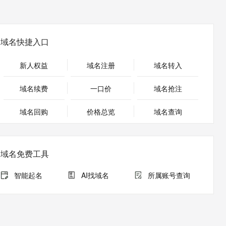
安全
畅自然，细节丰富
高表现力语音合成大模型，语音克隆听感自然
我要投诉
PolarDB
上云场景组合购
Milvus 弹性伸缩功能新增节
伴
漫剧创作，剧本、分镜、视频高效生成
100%兼容MySQL、PostgreSQL，兼容Oracle，支持集中和分布式
覆盖90%+业务场景，专享组合折扣价
点支持范围
2V
VPN
Fun-ASR
文戏情感细腻自然，动作戏激烈拳拳到肉，实现更强表演能力
支持中英文自由切换，具备更强的噪声鲁棒性
ernetes 版 ACK
云聚AI 严选权益
AI 原生数据库服务发布
域名快捷入口
SSL 证书
，一键激活高效办公新体验
理容器应用的 K8s 服务
精选AI产品，从模型到应用全链提效
Agent 数据网关
堡垒机
新人权益
域名注册
域名转入
AI 用量加速计划
云原生数据库 PolarDB
应用
防火墙
、识别商机，让客服更高效、服务更出色。
新老同享，达量后返
Agentic Database 发布
域名续费
一口价
域名抢注
千问办公
主机安全
NEW
的智能体编程平台
一站式AI生产力平台
域名回购
价格总览
域名查询
AI 应用及服务市场
伶鹊
企业级人与Agent协作平台，接入和调度多个数字员工
智能客服平台，对话机器人、对话分析、智能外呼
AI 应用
域名免费工具
大模型服务平台百炼 - 全妙
大模型
应用创作平台
多模态内容创作工具，已接入 DeepSeek
智能起名
AI找域名
所属账号查询
自然语言处理
数据标注
机器学习