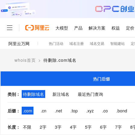
大模型
产品
解决方案
权益
定价
阿里云万网
热门活动
域名注册
域名交易
智能建站
定
大模型
产品
解决方案
权益
定价
云市场
伙伴
服务
了解阿里云
精选产品
精选解决方案
普惠上云
产品定价
精选商城
成为销售伙伴
售前咨询
为什么选择阿里云
千问AI平台
whois首页
>
待删除.com域名
了解云产品的定价详情
大模型服务平台百炼
千问办公，解锁你的工作
普惠上云 官方力荐
分销伙伴
在线服务
网站建设
什么是云计算
大
大模型服务与应用平台
企业级Agent产品，直接
云服务器38元/年起，超
咨询伙伴
多端小程序
技术领先
热门后缀
云上成本管理
售后服务
轻量应用服务器
Agency Agents：拥
官方推荐返现计划
大模型
精选产品
精选解决方案
Salesforce 国际版订阅
稳定可靠
管理和优化成本
推荐新用户得奖励，单订单
销售伙伴合作计划
类别
：
待删除域名
新注域名
最近热门查询
自助服务
友盟天域
安全合规
人工智能与机器学习
AI
文本生成
云数据库 RDS
HappyHorse 打造一
云工开物
无影生态合作计划
在线服务
观测云
分析师报告
高校专属算力普惠，学生认
计算
互联网应用开发
后缀
：
.com
.cn
.net
.top
.xyz
.co
.bond
Qwen3.8-Max
HOT
Salesforce On Alibaba C
工单服务
智能体时代全能旗舰模型
Tuya 物联网平台阿里云
研究报告与白皮书
人工智能平台 PAI
快速拥有专属 OpenClaw
大模
Consulting Partner 合
大数据
容器
免费试用
短信专区
长度
：
不限
2字
3字
4字
5字
6字
7字
8
一站式AI开发、训练和推
蓝凌 OA
Qwen3.7-Plus
AI 大模型销售与服务生
现代化应用