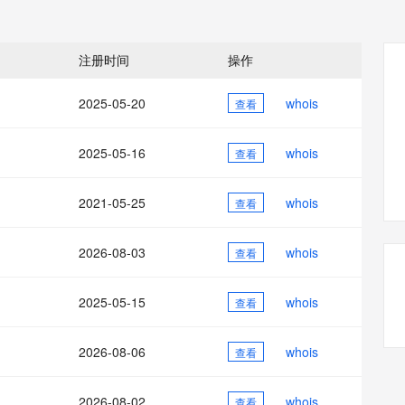
态智能体模型
旗舰 MoE 大模型，百万上下文与顶尖推理能力
图生视频，流
同享
万小智 AI 建站低至 15元/月
Qoder CN
AI 短剧/漫剧
云原生数据库 
快递物流查询
WordPress
成为服务伙
高校合作
点，立即开启云上创新
覆盖公网/内网、递归/权威、移动APP等全场景解析服务
送.CN域名，送备案服务码
基于千问大模型等，支持代码智能生成、研发智能问答
AI助力短剧
GLM-5.2
Wan2.7-T
Ubuntu
服务生态伙伴
注册时间
操作
视觉 Coding、空间感知、多模态思考等全面升级
1M上下文，专为长程任务能力而生
云工开物
企业应用
Works
Night Plan 支持 Qwen 3.8-Max
云原生大数据计算服务 MaxCompute
AI 办公
容器服务 Kub
NEW
Red Hat
30+ 款产品免费体验
Data Agent 驱动的一站式 Data+AI 开发治理平台
夜间 5 折，Qwen/Meoo/TokenPlan 客户专享
面向分析的企业级SaaS模式云数据仓库
AI智能应用
提供一站式管
科研合作
2025-05-20
whois
查看
ERP
堂（旗舰版）
SUSE
智能客服
AI 应用构建
大模型原生
CRM
防护产品
2个月
自动承接线索
2025-05-16
whois
查看
建站小程序
Qoder
大模型服务平台百炼-应用模版
OA 办公系统
HOT
NEW
面向真实软件
个人版上线、团队版降价；千问3.8-Max首发发尝鲜
丰富多元化的应用模版和解决方案
力提升
2021-05-25
whois
财税管理
查看
模板建站
万有无界
大模型服务平台百炼-智能体
400电话
定制建站
的模型效果
灵活可视化地构建企业级 Agent
2026-08-03
whois
查看
方案
广告营销
模板小程序
秒悟
人工智能平台 PAI
2025-05-15
whois
定制小程序
查看
云端极速 AI 
新一代 AI 视频生成模型，深度适配广告营销等场景
AI Native 的算法工程平台，一站式完成建模、训练、推理服务部署
APP 开发
2026-08-06
whois
查看
建站系统
2026-08-02
whois
查看