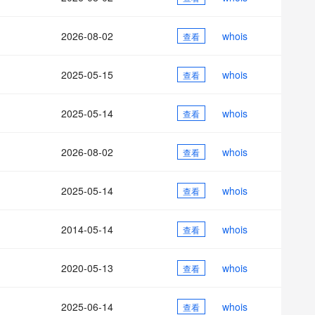
AI 应用
10分钟微调：让0.6B模型媲美235B模
多模态数据信
型
依托云原生高可用架构,实现Dify私有化部署
2026-08-02
whois
用1%尺寸在特定领域达到大模型90%以上效果
查看
一个 AI 助手
超强辅助，Bol
即刻拥有 DeepSeek-R1 满血版
在企业官网、通讯软件中为客户提供 AI 客服
2025-05-15
whois
查看
多种方案随心选，轻松解锁专属 DeepSeek
2025-05-14
whois
查看
2026-08-02
whois
查看
2025-05-14
whois
查看
2014-05-14
whois
查看
2020-05-13
whois
查看
2025-06-14
whois
查看