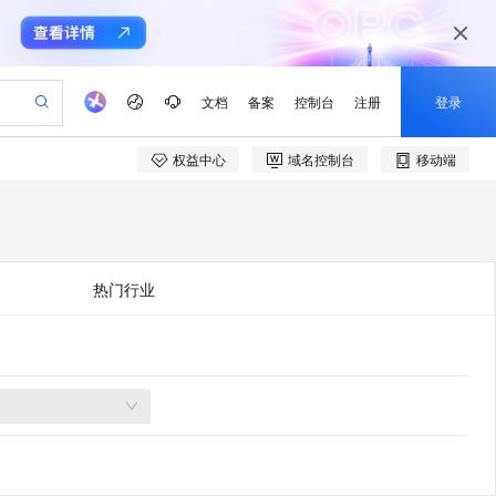
文档
备案
控制台
注册
登录
权益中心
域名控制台
移动端
验
作计划
器
AI 活动
专业服务
服务伙伴合作计划
开发者社区
加入我们
产品动态
服务平台百炼
阿里云 OPC 创新助力计划
一站式生成采购清单，支持单品或批量购买
io：打造专属 AI 语音助手
S产品伙伴计划（繁花）
峰会
CS
造的大模型服务与应用开发平台
一句话生成原生可编辑精美 PPT 文稿
AI 生产力先锋
Al MaaS 服务伙伴赋能合作
域名
博文
Careers
至高可申请百万元
Qwen3.8-Max 模型上线
开启高性价比 AI 编程新体验
弹性可伸缩的云计算服务
Qwen-Audio-3.0-Realtime 端到端实时语音角色扮演
输入一句话想法, 轻松生成专业的 PPT
先锋实践拓展 AI 生产力的边界
Token 补贴，五大权
计划
海大会
伙伴信用分合作计划
商标
问答
社会招聘
热门行业
益加速 OPC 成功
eek-V4-Pro
SS
一键部署幻兽帕鲁游戏服务器
飞天发布时刻
HOT
Open Search 向量检索版支
划
备案
电子书
校园招聘
pSeek-V4-Pro
视频创作，一键激活电商全链路生产力
稳定、安全、高性价比、高性能的云存储服务
一键购买专属联机服务器，轻松开启游戏
所见，即是所愿
持视频检索 Pipeline 功能
更多支持
划
公司注册
镜像站
视频生成
语音识别与合成
专属 QwenPaw
漫剧工坊：一站式动画创作平台
AI 实训营
HOT
应用身份服务 (IDaaS)
合作伙伴培训与认证
划
上云迁移
站生成，高效打造优质广告素材
全接入的云上超级电脑
从聊天伙伴进化为能主动干活的本地数字员工
快速生产连贯的高质量长漫剧
从基础到进阶，Agent 创客手把手教你
OpenClaw 管理能力上线
e-1.1-T2V
Qwen3-TTS-Flash
lScope
我要反馈
查询合作伙伴
畅细腻的高质量视频
离线语音合成大模型，多语言方言自适应，低延迟高稳定
n Alibaba Cloud ISV 合作
代维服务
建企业门户网站
10 分钟搭建微信、支付宝小程序
MaxCompute MaxFrame 提
创新加速
ope
登录合作伙伴管理后台
我要建议
站，无忧落地极速上线
以可视化方式快速构建移动和 PC 门户网站
国内短信简单易用，安全可靠，秒级触达，全球覆盖200+国家和地区。
高效部署网站，快速应用到小程序
供自动弹性内存功能
e-1.1-I2V
Cosyvoice-V3-Flash