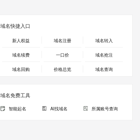
安全
畅自然，细节丰富
高表现力语音合成大模型，语音克隆听感自然
我要投诉
PolarDB
上云场景组合购
Milvus 弹性伸缩功能新增节
伴
漫剧创作，剧本、分镜、视频高效生成
100%兼容MySQL、PostgreSQL，兼容Oracle，支持集中和分布式
覆盖90%+业务场景，专享组合折扣价
点支持范围
2V
VPN
Fun-ASR
文戏情感细腻自然，动作戏激烈拳拳到肉，实现更强表演能力
支持中英文自由切换，具备更强的噪声鲁棒性
ernetes 版 ACK
云聚AI 严选权益
AI 原生数据库服务发布
域名快捷入口
SSL 证书
，一键激活高效办公新体验
理容器应用的 K8s 服务
精选AI产品，从模型到应用全链提效
Agent 数据网关
堡垒机
新人权益
域名注册
域名转入
AI 用量加速计划
云原生数据库 PolarDB
应用
防火墙
、识别商机，让客服更高效、服务更出色。
新老同享，达量后返
Agentic Database 发布
域名续费
一口价
域名抢注
千问办公
主机安全
NEW
的智能体编程平台
一站式AI生产力平台
域名回购
价格总览
域名查询
AI 应用及服务市场
伶鹊
企业级人与Agent协作平台，接入和调度多个数字员工
智能客服平台，对话机器人、对话分析、智能外呼
AI 应用
域名免费工具
大模型服务平台百炼 - 全妙
大模型
应用创作平台
多模态内容创作工具，已接入 DeepSeek
智能起名
AI找域名
所属账号查询
自然语言处理
数据标注
机器学习