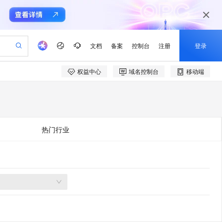
文档
备案
控制台
注册
登录
权益中心
域名控制台
移动端
验
作计划
器
AI 活动
专业服务
服务伙伴合作计划
开发者社区
加入我们
产品动态
服务平台百炼
阿里云 OPC 创新助力计划
一站式生成采购清单，支持单品或批量购买
io：打造专属 AI 语音助手
S产品伙伴计划（繁花）
峰会
CS
造的大模型服务与应用开发平台
一句话生成原生可编辑精美 PPT 文稿
AI 生产力先锋
Al MaaS 服务伙伴赋能合作
域名
博文
Careers
至高可申请百万元
Qwen3.8-Max 模型上线
开启高性价比 AI 编程新体验
弹性可伸缩的云计算服务
Qwen-Audio-3.0-Realtime 端到端实时语音角色扮演
输入一句话想法, 轻松生成专业的 PPT
先锋实践拓展 AI 生产力的边界
Token 补贴，五大权
计划
海大会
伙伴信用分合作计划
商标
问答
社会招聘
热门行业
益加速 OPC 成功
eek-V4-Pro
SS
一键部署幻兽帕鲁游戏服务器
飞天发布时刻
HOT
Open Search 向量检索版支
划
备案
电子书
校园招聘
pSeek-V4-Pro
视频创作，一键激活电商全链路生产力
稳定、安全、高性价比、高性能的云存储服务
一键购买专属联机服务器，轻松开启游戏
所见，即是所愿
持视频检索 Pipeline 功能
更多支持
划
公司注册
镜像站
视频生成
语音识别与合成
专属 QwenPaw
漫剧工坊：一站式动画创作平台
AI 实训营
HOT
应用身份服务 (IDaaS)
合作伙伴培训与认证
划
上云迁移
站生成，高效打造优质广告素材
全接入的云上超级电脑
从聊天伙伴进化为能主动干活的本地数字员工
快速生产连贯的高质量长漫剧
从基础到进阶，Agent 创客手把手教你
OpenClaw 管理能力上线
e-1.1-T2V
Qwen3-TTS-Flash
lScope
我要反馈
查询合作伙伴
畅细腻的高质量视频
离线语音合成大模型，多语言方言自适应，低延迟高稳定
n Alibaba Cloud ISV 合作
代维服务
建企业门户网站
10 分钟搭建微信、支付宝小程序
MaxCompute MaxFrame 提
创新加速
ope
登录合作伙伴管理后台
我要建议
站，无忧落地极速上线
以可视化方式快速构建移动和 PC 门户网站
国内短信简单易用，安全可靠，秒级触达，全球覆盖200+国家和地区。
高效部署网站，快速应用到小程序
供自动弹性内存功能
e-1.1-I2V
Cosyvoice-V3-Flash