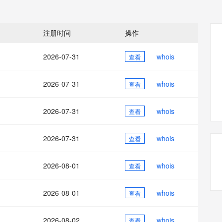
态智能体模型
旗舰 MoE 大模型，百万上下文与顶尖推理能力
图生视频，流
同享
万小智 AI 建站低至 15元/月
Qoder CN
AI 短剧/漫剧
云原生数据库 
快递物流查询
WordPress
成为服务伙
高校合作
点，立即开启云上创新
覆盖公网/内网、递归/权威、移动APP等全场景解析服务
送.CN域名，送备案服务码
基于千问大模型等，支持代码智能生成、研发智能问答
AI助力短剧
GLM-5.2
Wan2.7-T
Ubuntu
服务生态伙伴
注册时间
操作
视觉 Coding、空间感知、多模态思考等全面升级
1M上下文，专为长程任务能力而生
云工开物
企业应用
Works
Night Plan 支持 Qwen 3.8-Max
云原生大数据计算服务 MaxCompute
AI 办公
容器服务 Kub
NEW
Red Hat
30+ 款产品免费体验
Data Agent 驱动的一站式 Data+AI 开发治理平台
夜间 5 折，Qwen/Meoo/TokenPlan 客户专享
面向分析的企业级SaaS模式云数据仓库
AI智能应用
提供一站式管
科研合作
2026-07-31
whois
查看
ERP
堂（旗舰版）
SUSE
智能客服
AI 应用构建
大模型原生
CRM
防护产品
2个月
自动承接线索
2026-07-31
whois
查看
建站小程序
Qoder
大模型服务平台百炼-应用模版
OA 办公系统
HOT
NEW
面向真实软件
个人版上线、团队版降价；千问3.8-Max首发发尝鲜
丰富多元化的应用模版和解决方案
力提升
2026-07-31
whois
财税管理
查看
模板建站
万有无界
大模型服务平台百炼-智能体
400电话
定制建站
的模型效果
灵活可视化地构建企业级 Agent
2026-07-31
whois
查看
方案
广告营销
模板小程序
秒悟
人工智能平台 PAI
2026-08-01
whois
定制小程序
查看
云端极速 AI 
新一代 AI 视频生成模型，深度适配广告营销等场景
AI Native 的算法工程平台，一站式完成建模、训练、推理服务部署
APP 开发
2026-08-01
whois
查看
建站系统
2026-08-02
whois
查看