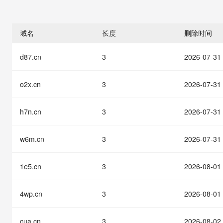
存储
天池大赛
能看、能想、能动手的多模
云解析DNS
解决方案免费试用 新老
电子合同
最高领取价值200元试用
安全
网络与CDN
AI 算法大赛
Qwen3-VL-Plus
畅捷通
域名
长度
删除时间
大数据开发治理平台 Data
AI 产品 免费试用
网络
安全
云开发大赛
Tableau 订阅
1亿+ 大模型 tokens 和 
d87.cn
3
2026-07-31
可观测
入门学习赛
中间件
AI空中课堂在线直播课
云防火墙
140+云产品 免费试用
大模型服务
上云与迁云
云原生的云上边界网络安全
产品新客免费试用，最长1
数据库
o2x.cn
3
2026-07-31
生态解决方案
千问AI平台-Token Plan
企业出海
大模型ACA认证体验
大数据计算
助力企业全员 AI 认知与能
h7n.cn
3
2026-07-31
行业生态解决方案
政企业务
媒体服务
千问AI平台-模型体验
开发者生态解决方案
在线体验全尺寸、多种模态
w6m.cn
3
2026-07-31
企业服务与云通信
AI 开发和 AI 应用解决
Happy 系列大模型
域名与网站
1e5.cn
3
2026-08-01
终端用户计算
4wp.cn
3
2026-08-01
Serverless
大模型解决方案
cua.cn
3
2026-08-02
开发工具