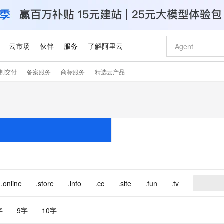
云市场
伙伴
服务
了解阿里云
制交付
备案服务
商标服务
精选云产品
AI 特惠
数据与 API
成为产品伙伴
企业增值服务
最佳实践
价格计算器
AI 场景体
基础软件
产品伙伴合
阿里云认证
市场活动
配置报价
大模型
自助选配和估算价格
新方式
睿译宝，AI翻译排版一步到位
智启 AI 普惠权益
产品生态集成认证中心
企业支持计划
云上春晚
域名与网站
千问官方 MaaS 平台，为开发者和 Agent 而生，新用户赠送 1 亿 + tokens 额度
Qwen Aud
AI Coding
阿里云Maa
2026 阿里云
云服务器 E
为企业打
数据集
Windows
大模型认证
模型
NEW
NEW
交付可用成果
值低价云产品抢先购
上传文档即自动完成翻译和格式还原
至高享 1亿+免费 tokens，加速 Al 应用落地
提供智能易用的域名与建站服务
智能编程，一键
安全可靠、
产品生态伙伴
专家技术服务
云上奥运之旅
弹性计算合作
阿里云中企出
手机三要素
宝塔 Linux
全部认证
价格优势
有专属领域专家
GLM-5.2：长任务时代开源旗舰模型
阿里云 OPC 创新助力计划
千问大模型
即刻拥有 DeepS
AI 电商营销
对象存储 O
大模型
产品生态伙伴工作台
企业增值服务台
云栖战略参考
云存储合作计
云栖大会
身份实名认证
CentOS
训练营
推动算力普惠，释放技术红利
最高返9万
多领域专家智能体,一键组建 AI 虚拟交付团队
快速构建应用程序和网站，即刻迈出上云第一步
至高百万元 Token 补贴，加速一人公司成长
多元化、高性能、安全可靠的大模型服务
真正可用的 1M 上下文,一次完成代码全链路开发
轻松解锁专属 Dee
从图文生成到
云上的中国
数据库合作计
活动全景
短信
Docker
图片和
站式影视创作平台
Hermes Agent，打造自进化智能体
Token Plan 模型订阅计划
数字证书管理服务（原SSL证书）
5 分钟轻松部署
AI 广告创作
无影云电脑
企业成长
NEW
信息公告
看见新力量
云网络合作计
OCR 文字识别
JAVA
证享300元代金券
可视化编排打通从文字构思到成片全链路闭环
全托管，含MySQL、PostgreSQL、SQL Server、MariaDB多引擎
自主进化，持久记忆，越用越聪明
Qwen3.8-Max 首发尝鲜，限时加量 10 倍，夜间低至2折
实现全站HTTPS，呈现可信的WEB访问
图文、视频一
随时随地安
.online
.store
.info
.cc
.site
.fun
.tv
Kimi-K3
HappyHors
NEW
魔搭 Mode
loud
服务实践
官网公告
Kimi 最新旗舰模型，长程编程与推理利器
让文字生成流
金融模力时刻
Salesforce O
版
发票查验
全能环境
Claude Code + GStack 打造工程团队
千问办公，限时限量积分加倍
Qoder
低代码高效构
AI 建站
短信服务
型
NEW
作计划
计划
创新中心
魔搭 ModelSc
字
9字
10字
健康状态
理服务
让AI从“聊天伙伴”进化为能干活的“数字员工”
安装技能 GStack，拥有专属 AI 工程团队
你的AI工作搭子，覆盖日常办公高频场景
面向真实软件的智能体编程平台
0 代码专业建
客户案例
天气预报查询
操作系统
Deepseek-v4-pro
HappyHors
态合作计划