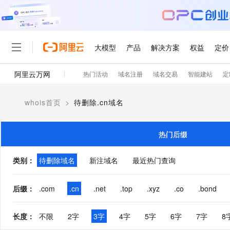
大模型
产品
解决方案
权益
定价
阿里云万网
热门活动
域名注册
域名交易
智能建站
定
大模型
产品
解决方案
权益
定价
云市场
伙伴
服务
了解阿里云
精选产品
精选解决方案
普惠上云
产品定价
精选商城
成为销售伙伴
售前咨询
为什么选择阿里云
千问AI平台
whois首页
>
待删除.cn域名
了解云产品的定价详情
大模型服务平台百炼
千问办公，解锁你的工作
普惠上云 官方力荐
分销伙伴
在线服务
网站建设
什么是云计算
大
大模型服务与应用平台
企业级Agent产品，直接
云服务器38元/年起，超
咨询伙伴
多端小程序
技术领先
热门后缀
云上成本管理
售后服务
轻量应用服务器
Agency Agents：拥
官方推荐返现计划
大模型
精选产品
精选解决方案
Salesforce 国际版订阅
稳定可靠
管理和优化成本
推荐新用户得奖励，单订单
销售伙伴合作计划
类别
：
待删除域名
新注域名
最近热门查询
自助服务
友盟天域
安全合规
人工智能与机器学习
AI
文本生成
云数据库 RDS
HappyHorse 打造一
云工开物
无影生态合作计划
在线服务
观测云
分析师报告
高校专属算力普惠，学生认
计算
互联网应用开发
后缀
：
.com
.cn
.net
.top
.xyz
.co
.bond
Qwen3.8-Max
HOT
Salesforce On Alibaba C
工单服务
智能体时代全能旗舰模型
Tuya 物联网平台阿里云
研究报告与白皮书
人工智能平台 PAI
快速拥有专属 OpenClaw
大模
Consulting Partner 合
大数据
容器
免费试用
短信专区
长度
：
不限
2字
3字
4字
5字
6字
7字
8
一站式AI开发、训练和推
蓝凌 OA
Qwen3.7-Plus
AI 大模型销售与服务生
现代化应用