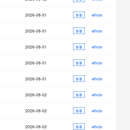
AI 应用
10分钟微调：让0.6B模型媲美235B模
多模态数据信
型
依托云原生高可用架构,实现Dify私有化部署
2026-08-01
whois
用1%尺寸在特定领域达到大模型90%以上效果
查看
一个 AI 助手
超强辅助，Bol
即刻拥有 DeepSeek-R1 满血版
在企业官网、通讯软件中为客户提供 AI 客服
2026-08-01
whois
查看
多种方案随心选，轻松解锁专属 DeepSeek
2026-08-01
whois
查看
2026-08-01
whois
查看
2026-08-01
whois
查看
2026-08-02
whois
查看
2026-08-02
whois
查看
2026-08-02
whois
查看