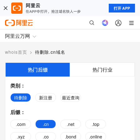
打开 APP
阿里云万网
whois首页
>
待删除.cn域名
热门后缀
热门行业
类别
：
待删除
新注册
最近查询
后缀
：
.com
.cn
.net
.top
.xyz
.co
.bond
.online