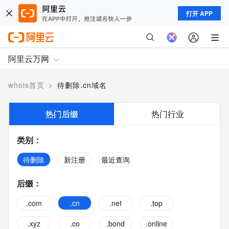
打开 APP
阿里云万网
whois首页
>
待删除.cn域名
热门后缀
热门行业
类别
：
待删除
新注册
最近查询
后缀
：
.com
.cn
.net
.top
.xyz
.co
.bond
.online