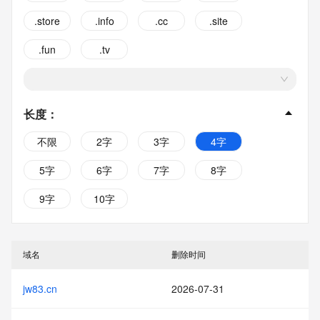
.store
.info
.cc
.site
.fun
.tv
长度
：
不限
2字
3字
4字
5字
6字
7字
8字
9字
10字
域名
删除时间
jw83.cn
2026-07-31