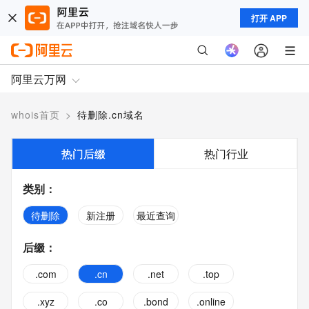
打开 APP
阿里云万网
whois首页
>
待删除.cn域名
热门后缀
热门行业
类别
：
待删除
新注册
最近查询
后缀
：
.com
.cn
.net
.top
.xyz
.co
.bond
.online