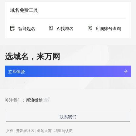
域名免费工具
智能起名
AI找域名
所属账号查询
选域名，来万网
立即体验
关注我们：
新浪微博
联系我们
文档
|
开发者社区
|
天池大赛
|
培训与认证