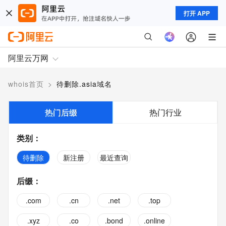
打开 APP
阿里云万网
whois首页
>
待删除.asia域名
热门后缀
热门行业
类别
：
待删除
新注册
最近查询
后缀
：
.com
.cn
.net
.top
.xyz
.co
.bond
.online