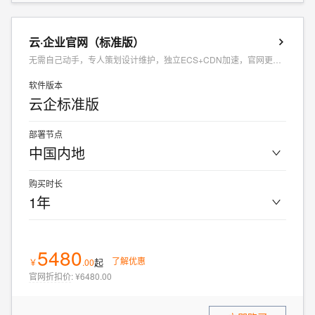
云·企业官网（标准版）
无需自己动手，专人策划设计维护，独立ECS+CDN加速，官网更快更安全
软件版本
云企标准版
部署节点
中国内地
购买时长
1年
5480
了解优惠
起
￥
.
00
官网折扣价
:
¥6480.00