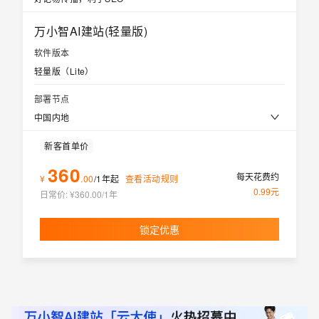
万小智AI建站(轻量版)
软件版本
轻量版（Lite）
部署节点
中国内地
新客首单价
360
每天花费约
¥
.
00
/1年
起
查看活动规则
0.99
元
日常价: ¥
360.00
/1年
锁定优惠