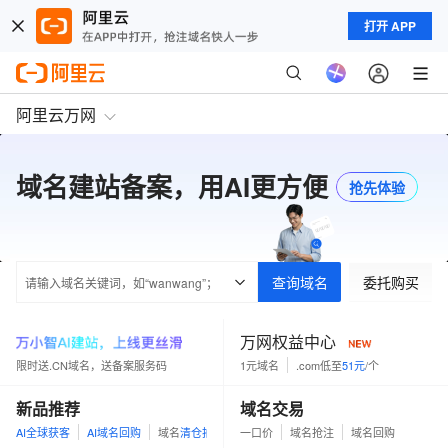
打开 APP
阿里云万网
域名建站备案，用AI更方便
抢先体验
查询域名
委托购买
万网权益中心
限时送.CN域名，送备案服务码
1元域名
.com低至
51元
/个
新品推荐
域名交易
AI全球获客
AI域名回购
域名
清仓拍
一口价
域名抢注
域名回购