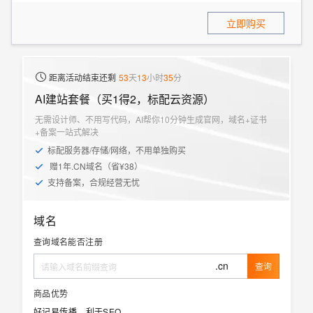
立即购买
距离活动结束还剩
53
天
13
小时
35
分
AI建站套餐（买1得2，标配云资源）
无需设计师、不用写代码，AI帮你10分钟生成官网，域名+证书
+备案一站式解决
标配服务器/存储/网络，不用单独购买
赠1年.CN域名（省¥38）
支持备案，合规经营无忧
域名
查询域名能否注册
.cn
查询
商品优势
好记易传播，利于SEO