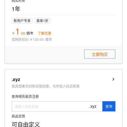
购买时长
1年
新用户专享
首单1折
1
￥
.
00
/首年
了解优惠
官网折扣价:
￥125.00
/
首年
立即购买
.xyz
极具想象空间和无限创意，与年轻人拉近距离
查询域名能否注册
.xyz
查询
商品优势
可自由定义