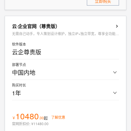
立即购买
云·企业官网（尊贵版）
无需自己动手，专人策划设计维护，独立IP+独立带宽，尊享全功能开放
软件版本
云企尊贵版
部署节点
中国内地
购买时长
1年
10480
了解优惠
起
￥
.
00
官网折扣价
:
¥11480.00