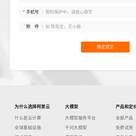
*
手机号
称
呼
确定提交