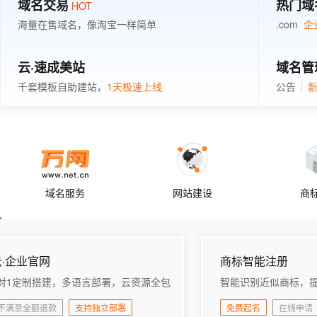
域名交易
热门域
态智能体模型
旗舰 MoE 大模型，百万上下文与顶尖推理能力
图生视频，流
HOT
同享
万小智 AI 建站低至 15元/月
Qoder CN
AI 短剧/漫剧
云原生数据库 
快递物流查询
WordPress
成为服务伙
高校合作
海量在售域名，像淘宝一样简单
.com
企
点，立即开启云上创新
覆盖公网/内网、递归/权威、移动APP等全场景解析服务
送.CN域名，送备案服务码
基于千问大模型等，支持代码智能生成、研发智能问答
AI助力短剧
GLM-5.2
Wan2.7-T
Ubuntu
服务生态伙伴
视觉 Coding、空间感知、多模态思考等全面升级
1M上下文，专为长程任务能力而生
云工开物
企业应用
Works
Night Plan 支持 Qwen 3.8-Max
云原生大数据计算服务 MaxCompute
AI 办公
容器服务 Kub
NEW
Red Hat
云·速成美站
域名管
30+ 款产品免费体验
Data Agent 驱动的一站式 Data+AI 开发治理平台
夜间 5 折，Qwen/Meoo/TokenPlan 客户专享
面向分析的企业级SaaS模式云数据仓库
AI智能应用
提供一站式管
科研合作
ERP
千套模板自助建站，
1天极速上线
公告
新
堂（旗舰版）
SUSE
智能客服
AI 应用构建
大模型原生
CRM
防护产品
2个月
自动承接线索
建站小程序
Qoder
大模型服务平台百炼-应用模版
OA 办公系统
HOT
NEW
面向真实软件
个人版上线、团队版降价；千问3.8-Max首发发尝鲜
丰富多元化的应用模版和解决方案
力提升
财税管理
模板建站
万有无界
大模型服务平台百炼-智能体
400电话
定制建站
域名服务
网站建设
商
的模型效果
灵活可视化地构建企业级 Agent
方案
广告营销
模板小程序
秒悟
人工智能平台 PAI
定制小程序
云端极速 AI 
新一代 AI 视频生成模型，深度适配广告营销等场景
AI Native 的算法工程平台，一站式完成建模、训练、推理服务部署
云·企业官网
商标智能注册
APP 开发
1对1定制搭建，多语言部署，云资源全包
智能识别近似商标，
建站系统
不满意全额退款
支持独立部署
免费起名
在线申请