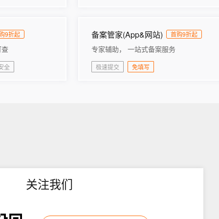
息提取
与 AI 智能体进行实时音视频通话
从文本、图片、视频中提取结构化的属性信息
构建支持视频理解的 AI 音视频实时通话应用
备案管家(App&网站)
t.diy 一步搞定创意建站
购9折起
构建大模型应用的安全防护体系
首购9折起
通过自然语言交互简化开发流程,全栈开发支持
通过阿里云安全产品对 AI 应用进行安全防护
可查
专家辅助， 一站式备案服务
安全
极速提交
免填写
关注我们