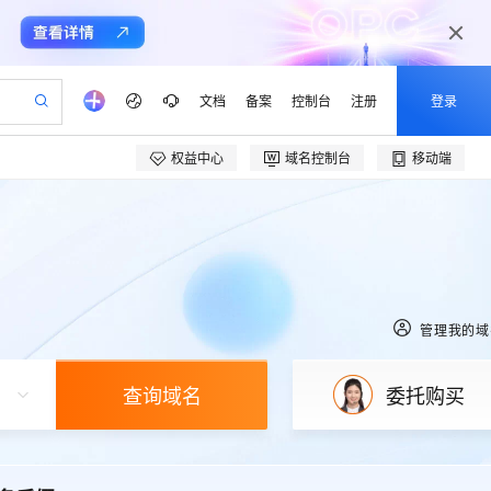
文档
备案
控制台
注册
登录
权益中心
域名控制台
移动端
验
作计划
器
AI 活动
专业服务
服务伙伴合作计划
开发者社区
加入我们
产品动态
服务平台百炼
阿里云 OPC 创新助力计划
一站式生成采购清单，支持单品或批量购买
io：打造专属 AI 语音助手
S产品伙伴计划（繁花）
峰会
CS
造的大模型服务与应用开发平台
一句话生成原生可编辑精美 PPT 文稿
AI 生产力先锋
Al MaaS 服务伙伴赋能合作
域名
博文
Careers
至高可申请百万元
Qwen3.8-Max 模型上线
开启高性价比 AI 编程新体验
弹性可伸缩的云计算服务
Qwen-Audio-3.0-Realtime 端到端实时语音角色扮演
输入一句话想法, 轻松生成专业的 PPT
先锋实践拓展 AI 生产力的边界
Token 补贴，五大权
计划
海大会
伙伴信用分合作计划
商标
问答
社会招聘
益加速 OPC 成功
eek-V4-Pro
SS
一键部署幻兽帕鲁游戏服务器
飞天发布时刻
HOT
Open Search 向量检索版支
划
备案
电子书
校园招聘
pSeek-V4-Pro
视频创作，一键激活电商全链路生产力
稳定、安全、高性价比、高性能的云存储服务
一键购买专属联机服务器，轻松开启游戏
所见，即是所愿
持视频检索 Pipeline 功能
管理我的域
更多支持
划
公司注册
镜像站
视频生成
语音识别与合成
专属 QwenPaw
漫剧工坊：一站式动画创作平台
AI 实训营
HOT
应用身份服务 (IDaaS)
合作伙伴培训与认证
查询域名
委托购买
划
上云迁移
站生成，高效打造优质广告素材
全接入的云上超级电脑
从聊天伙伴进化为能主动干活的本地数字员工
快速生产连贯的高质量长漫剧
从基础到进阶，Agent 创客手把手教你
OpenClaw 管理能力上线
e-1.1-T2V
Qwen3-TTS-Flash
lScope
我要反馈
查询合作伙伴
畅细腻的高质量视频
离线语音合成大模型，多语言方言自适应，低延迟高稳定
n Alibaba Cloud ISV 合作
代维服务
建企业门户网站
10 分钟搭建微信、支付宝小程序
MaxCompute MaxFrame 提
创新加速
ope
登录合作伙伴管理后台
我要建议
站，无忧落地极速上线
以可视化方式快速构建移动和 PC 门户网站
国内短信简单易用，安全可靠，秒级触达，全球覆盖200+国家和地区。
高效部署网站，快速应用到小程序
供自动弹性内存功能
e-1.1-I2V
Cosyvoice-V3-Flash