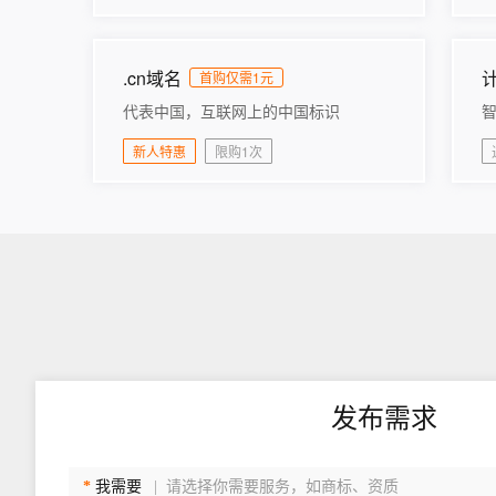
快速部署 Dify，高效搭建 
迁移与运维管理
.cn域名
首购仅需1元
10 分钟在聊天系统中增加
专有云
代表中国，互联网上的中国标识
新人特惠
限购1次
发布需求
*
我需要