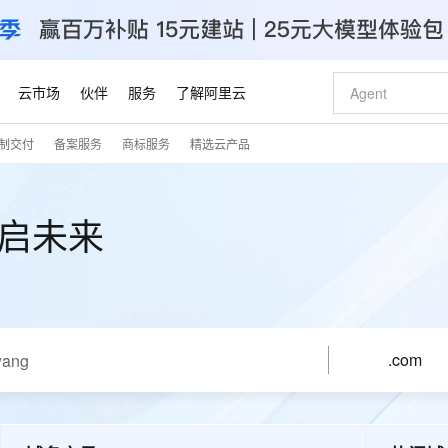
云市场
伙伴
服务
了解阿里云
制交付
备案服务
商标服务
精选云产品
AI 特惠
数据与 API
成为产品伙伴
企业增值服务
最佳实践
价格计算器
AI 场景体
基础软件
产品伙伴合
阿里云认证
市场活动
配置报价
大模型
自助选配和估算价格
新方式
睿译宝，AI翻译排版一步到位
智启 AI 普惠权益
产品生态集成认证中心
企业支持计划
云上春晚
域名与网站
千问官方 MaaS 平台，为开发者和 Agent 而生，新用户赠送 1 亿 + tokens 额度
Qwen Aud
AI Coding
阿里云Maa
2026 阿里云
云服务器 E
为企业打
数据集
Windows
大模型认证
模型
NEW
NEW
启未来
交付可用成果
值低价云产品抢先购
上传文档即自动完成翻译和格式还原
至高享 1亿+免费 tokens，加速 Al 应用落地
提供智能易用的域名与建站服务
智能编程，一键
安全可靠、
产品生态伙伴
专家技术服务
云上奥运之旅
弹性计算合作
阿里云中企出
手机三要素
宝塔 Linux
全部认证
价格优势
有专属领域专家
GLM-5.2：长任务时代开源旗舰模型
阿里云 OPC 创新助力计划
千问大模型
即刻拥有 DeepS
AI 电商营销
对象存储 O
大模型
产品生态伙伴工作台
企业增值服务台
云栖战略参考
云存储合作计
云栖大会
身份实名认证
CentOS
训练营
推动算力普惠，释放技术红利
最高返9万
多领域专家智能体,一键组建 AI 虚拟交付团队
快速构建应用程序和网站，即刻迈出上云第一步
至高百万元 Token 补贴，加速一人公司成长
多元化、高性能、安全可靠的大模型服务
真正可用的 1M 上下文,一次完成代码全链路开发
轻松解锁专属 Dee
从图文生成到
云上的中国
数据库合作计
活动全景
短信
Docker
图片和
站式影视创作平台
Hermes Agent，打造自进化智能体
Token Plan 模型订阅计划
数字证书管理服务（原SSL证书）
5 分钟轻松部署
AI 广告创作
无影云电脑
企业成长
NEW
信息公告
看见新力量
云网络合作计
.com
OCR 文字识别
JAVA
证享300元代金券
可视化编排打通从文字构思到成片全链路闭环
全托管，含MySQL、PostgreSQL、SQL Server、MariaDB多引擎
自主进化，持久记忆，越用越聪明
Qwen3.8-Max 首发尝鲜，限时加量 10 倍，夜间低至2折
实现全站HTTPS，呈现可信的WEB访问
图文、视频一
随时随地安
Kimi-K3
HappyHors
NEW
魔搭 Mode
loud
服务实践
官网公告
Kimi 最新旗舰模型，长程编程与推理利器
让文字生成流
金融模力时刻
Salesforce O
版
发票查验
全能环境
Claude Code + GStack 打造工程团队
千问办公，限时限量积分加倍
Qoder
低代码高效构
AI 建站
短信服务
型
NEW
作计划
计划
创新中心
魔搭 ModelSc
健康状态
理服务
让AI从“聊天伙伴”进化为能干活的“数字员工”
安装技能 GStack，拥有专属 AI 工程团队
你的AI工作搭子，覆盖日常办公高频场景
面向真实软件的智能体编程平台
0 代码专业建
客户案例
天气预报查询
操作系统
Deepseek-v4-pro
HappyHors
态合作计划