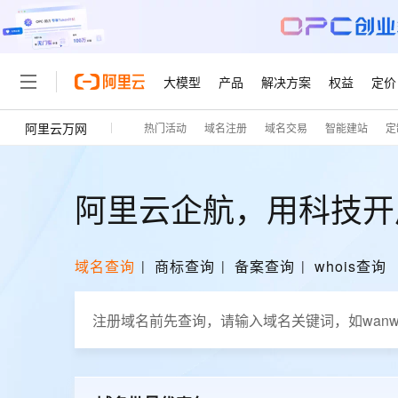
大模型
产品
解决方案
权益
定价
阿里云万网
热门活动
域名注册
域名交易
智能建站
定
大模型
产品
解决方案
权益
定价
云市场
伙伴
服务
了解阿里云
精选产品
精选解决方案
普惠上云
产品定价
精选商城
成为销售伙伴
售前咨询
为什么选择阿里云
千问AI平台
了解云产品的定价详情
大模型服务平台百炼
千问办公，解锁你的工作
普惠上云 官方力荐
分销伙伴
在线服务
网站建设
什么是云计算
大
阿里云企航，用科技开
大模型服务与应用平台
企业级Agent产品，直接
云服务器38元/年起，超
咨询伙伴
多端小程序
技术领先
云上成本管理
售后服务
轻量应用服务器
Agency Agents：拥
官方推荐返现计划
大模型
精选产品
精选解决方案
Salesforce 国际版订阅
稳定可靠
管理和优化成本
域名查询
商标查询
备案查询
whois查询
推荐新用户得奖励，单订单
销售伙伴合作计划
自助服务
友盟天域
安全合规
人工智能与机器学习
AI
文本生成
云数据库 RDS
HappyHorse 打造一
云工开物
无影生态合作计划
在线服务
观测云
分析师报告
高校专属算力普惠，学生认
计算
互联网应用开发
Qwen3.8-Max
HOT
Salesforce On Alibaba C
工单服务
智能体时代全能旗舰模型
Tuya 物联网平台阿里云
研究报告与白皮书
人工智能平台 PAI
快速拥有专属 OpenClaw
大模
Consulting Partner 合
大数据
容器
免费试用
短信专区
一站式AI开发、训练和推
蓝凌 OA
Qwen3.7-Plus
AI 大模型销售与服务生
现代化应用