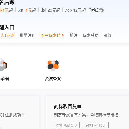
安全
名后缀
畅自然，细节丰富
高表现力语音合成大模型，语音克隆听感自然
我要投诉
PolarDB
上云场景组合购
Milvus 弹性伸缩功能新增节
伴
业1元
起
.cn
1元
起
.ltd 26元起
.top 12元起
价格总览
漫剧创作，剧本、分镜、视频高效生成
100%兼容MySQL、PostgreSQL，兼容Oracle，支持集中和分布式
覆盖90%+业务场景，专享组合折扣价
点支持范围
2V
VPN
Fun-ASR
文戏情感细腻自然，动作戏激烈拳拳到肉，实现更强表演能力
支持中英文自由切换，具备更强的噪声鲁棒性
ernetes 版 ACK
云聚AI 严选权益
AI 原生数据库服务发布
SSL 证书
理入口
，一键激活高效办公新体验
理容器应用的 K8s 服务
精选AI产品，从模型到应用全链提效
Agent 数据网关
堡垒机
人1元购
批量注册
周三优惠转入
抢注
优惠续费
邮箱
AI 用量加速计划
云原生数据库 PolarDB
应用
防火墙
、识别商机，让客服更高效、服务更出色。
新老同享，达量后返
Agentic Database 发布
千问办公
主机安全
NEW
的智能体编程平台
一站式AI生产力平台
AI 应用及服务市场
伶鹊
标软著
资质备案
企业级人与Agent协作平台，接入和调度多个数字员工
智能客服平台，对话机器人、对话分析、智能外呼
AI 应用
大模型服务平台百炼 - 全妙
大模型
应用创作平台
多模态内容创作工具，已接入 DeepSeek
自然语言处理
商标驳回复审
数据标注
提升注册成功率
制定专属复审方案，争取商标专用权
机器学习
智能系统监测
专家1对1服务