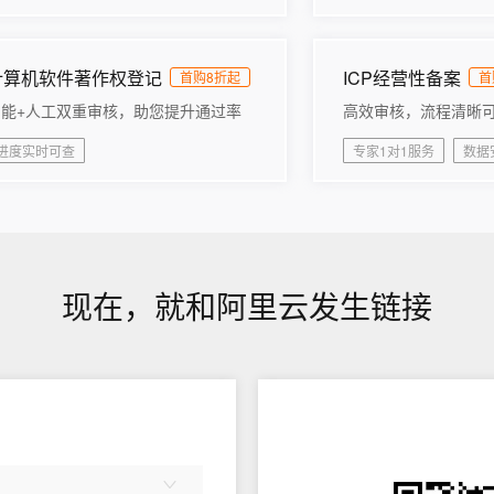
AI 应用
10分钟微调：让0.6B模型媲美235B模
多模态数据信
型
依托云原生高可用架构,实现Dify私有化部署
用1%尺寸在特定领域达到大模型90%以上效果
计算机软件著作权登记
ICP经营性备案
一个 AI 助手
首购8折起
超强辅助，Bol
首
即刻拥有 DeepSeek-R1 满血版
在企业官网、通讯软件中为客户提供 AI 客服
智能+人工双重审核，助您提升通过率
高效审核，流程清晰
多种方案随心选，轻松解锁专属 DeepSeek
进度实时可查
专家1对1服务
数据
现在，就和阿里云发生链接