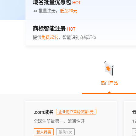
存储
天池大赛
域名批量优惠包
能看、能想、能动手的多模
HOT
云解析DNS
解决方案免费试用 新老
电子合同
.cn批量注册，
低至20元
最高领取价值200元试用
安全
网络与CDN
AI 算法大赛
Qwen3-VL-Plus
畅捷通
大数据开发治理平台 Data
AI 产品 免费试用
网络
安全
云开发大赛
商标智能注册
Tableau 订阅
HOT
1亿+ 大模型 tokens 和 
可观测
入门学习赛
提供
免费起名
，智能识别商标近似
中间件
AI空中课堂在线直播课
云防火墙
140+云产品 免费试用
大模型服务
上云与迁云
云原生的云上边界网络安全
产品新客免费试用，最长1
数据库
生态解决方案
千问AI平台-Token Plan
企业出海
大模型ACA认证体验
大数据计算
助力企业全员 AI 认知与能
行业生态解决方案
政企业务
媒体服务
千问AI平台-模型体验
开发者生态解决方案
热门产品
在线体验全尺寸、多种模态
企业服务与云通信
AI 开发和 AI 应用解决
Happy 系列大模型
域名与网站
终端用户计算
.com域名
企业用户首购仅需1元
全球注册量第一，流通性好
Serverless
大模型解决方案
新人特惠
限购1次
开发工具